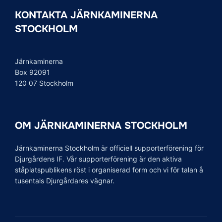
o
r
I
KONTAKTA JÄRNKAMINERNA
k
n
STOCKHOLM
Järnkaminerna
Box 92091
120 07 Stockholm
OM JÄRNKAMINERNA STOCKHOLM
Järnkaminerna Stockholm är officiell supporterförening för
Djurgårdens IF. Vår supporterförening är den aktiva
ståplatspublikens röst i organiserad form och vi för talan å
tusentals Djurgårdares vägnar.