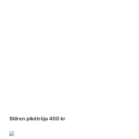
o
e
d
o
r
I
k
n
Stilren pikétröja 400 kr