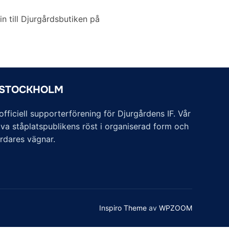
n till Djurgårdsbutiken på
 STOCKHOLM
ficiell supporterförening för Djurgårdens IF. Vår
va ståplatspublikens röst i organiserad form och
årdares vägnar.
Inspiro Theme
av
WPZOOM