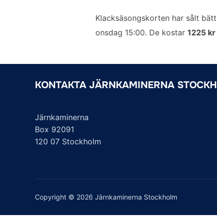
a
w
m
i
e
c
i
a
n
l
Klacksäsongskorten har sålt bätt
e
t
i
k
a
onsdag 15:00. De kostar
1225 k
b
t
l
e
o
e
d
o
r
I
k
n
KONTAKTA JÄRNKAMINERNA STOCK
Järnkaminerna
Box 92091
120 07 Stockholm
Copyright © 2026 Järnkaminerna Stockholm