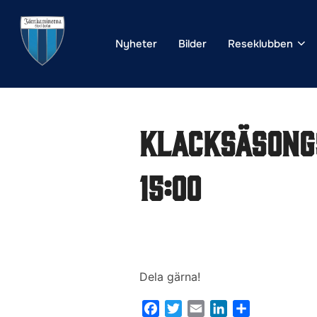
Hoppa
till
Nyheter
Bilder
Reseklubben
innehåll
Klacksäsong
15:00
Dela gärna!
F
T
E
L
D