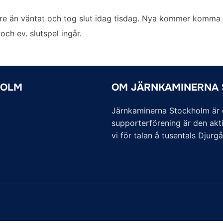
re än väntat och tog slut idag tisdag. Nya kommer komma i
r
och ev. slutspel ingår.
HOLM
OM JÄRNKAMINERNA
Järnkaminerna Stockholm är of
supporterförening är den akti
vi för talan å tusentals Djurg