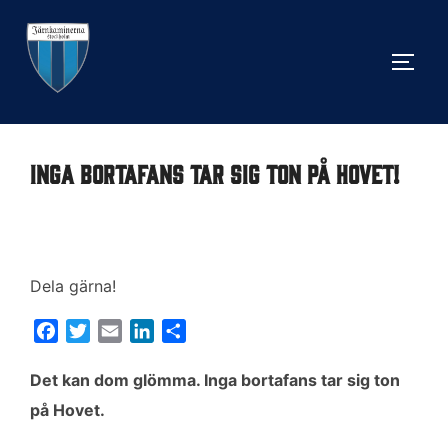
Hoppa
till
SLÅ 
innehåll
Inga bortafans tar sig ton på Hovet!
Dela gärna!
F
T
E
L
D
a
w
m
i
e
c
i
a
n
l
Det kan dom glömma. Inga bortafans tar sig ton
e
t
i
k
a
på Hovet.
b
t
l
e