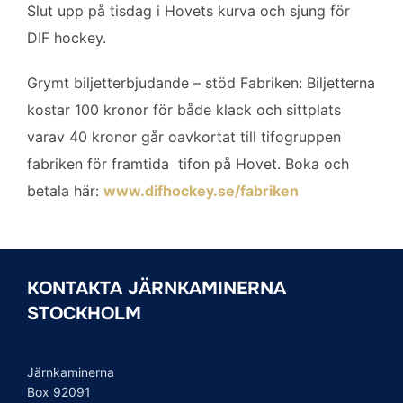
o
e
d
Slut upp på tisdag i Hovets kurva och sjung för
o
r
I
DIF hockey.
k
n
Grymt biljetterbjudande – stöd Fabriken: Biljetterna
kostar 100 kronor för både klack och sittplats
varav 40 kronor går oavkortat till tifogruppen
fabriken för framtida tifon på Hovet. Boka och
betala här:
www.difhockey.se/fabriken
KONTAKTA JÄRNKAMINERNA
STOCKHOLM
Järnkaminerna
Box 92091