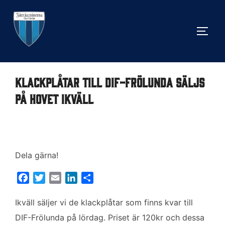
Hoppa
till
SLÅ 
innehåll
Klackplåtar till DIF-Frölunda säljs
på Hovet ikväll
Dela gärna!
F
T
E
L
D
a
w
m
i
e
c
i
a
n
l
Ikväll säljer vi de klackplåtar som finns kvar till
e
t
i
k
a
DIF-Frölunda på lördag. Priset är 120kr och dessa