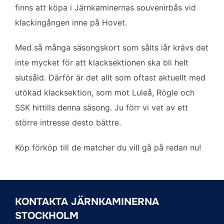
b
t
l
e
finns att köpa i Järnkaminernas souvenirbås vid
o
e
d
klackingången inne på Hovet.
o
r
I
k
n
Med så många säsongskort som sålts iår krävs det
inte mycket för att klacksektionen ska bli helt
slutsåld. Därför är det allt som oftast aktuellt med
utökad klacksektion, som mot Luleå, Rögle och
SSK hittills denna säsong. Ju förr vi vet av ett
större intresse desto bättre.
Köp förköp till de matcher du vill gå på redan nu!
KONTAKTA JÄRNKAMINERNA
STOCKHOLM