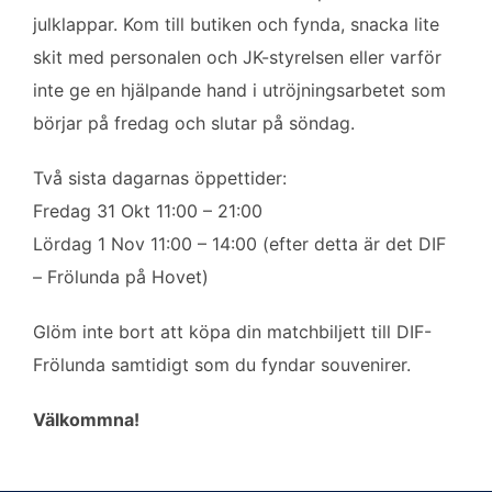
o
e
d
julklappar. Kom till butiken och fynda, snacka lite
o
r
I
k
n
skit med personalen och JK-styrelsen eller varför
inte ge en hjälpande hand i utröjningsarbetet som
börjar på fredag och slutar på söndag.
Två sista dagarnas öppettider:
Fredag 31 Okt 11:00 – 21:00
Lördag 1 Nov 11:00 – 14:00 (efter detta är det DIF
– Frölunda på Hovet)
Glöm inte bort att köpa din matchbiljett till DIF-
Frölunda samtidigt som du fyndar souvenirer.
Välkommna!