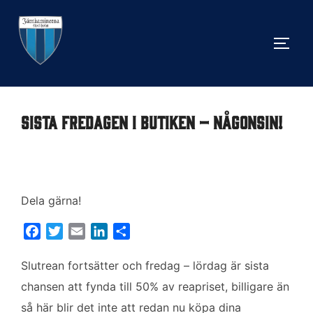
Hoppa
till
SLÅ 
innehåll
Sista fredagen i butiken – någonsin!
Dela gärna!
F
T
E
L
D
a
w
m
i
e
c
i
a
n
l
Slutrean fortsätter och fredag – lördag är sista
e
t
i
k
a
chansen att fynda till 50% av reapriset, billigare än
b
t
l
e
så här blir det inte att redan nu köpa dina