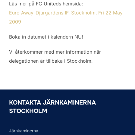
Läs mer på FC Uniteds hemsida:
o
r
I
k
n
Euro Away-Djurgardens IF, Stockholm, Fri 22 May
2009
Boka in datumet i kalendern NU!
Vi återkommer med mer information när
delegationen är tillbaka i Stockholm.
KONTAKTA JÄRNKAMINERNA
STOCKHOLM
Järnkaminerna