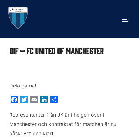
Hoppa
till
SLÅ 
innehåll
DIF – FC United of Manchester
Dela gärna!
F
T
E
L
D
a
w
m
i
e
c
i
a
n
l
Representanter från JK är i helgen över i
e
t
i
k
a
Manchester och kontraktet för matchen är nu
b
t
l
e
påskrivet och klart.
o
e
d