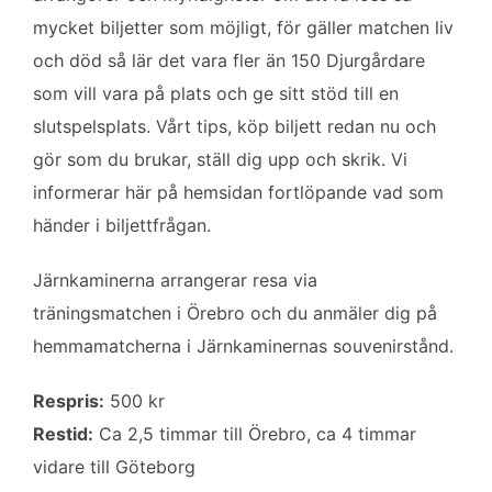
b
t
l
e
mycket biljetter som möjligt, för gäller matchen liv
o
e
d
och död så lär det vara fler än 150 Djurgårdare
o
r
I
k
n
som vill vara på plats och ge sitt stöd till en
slutspelsplats. Vårt tips, köp biljett redan nu och
gör som du brukar, ställ dig upp och skrik. Vi
informerar här på hemsidan fortlöpande vad som
händer i biljettfrågan.
Järnkaminerna arrangerar resa via
träningsmatchen i Örebro och du anmäler dig på
hemmamatcherna i Järnkaminernas souvenirstånd.
Respris:
500 kr
Restid:
Ca 2,5 timmar till Örebro, ca 4 timmar
vidare till Göteborg