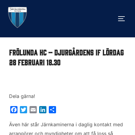
Hoppa
till
SLÅ 
innehåll
FRÖLUNDA HC – DJURGÅRDENS IF LÖRDAG
28 Februari 18.30
Dela gärna!
F
T
E
L
D
a
w
m
i
e
c
i
a
n
l
Även här står Järnkaminerna i daglig kontakt med
e
t
i
k
a
arrangörer och myndigheter om att få loss så