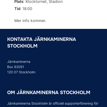
Plats
: Klocktornet, Stadion
o
r
I
Tid
: 18:00
k
n
Mer info kommer.
KONTAKTA JÄRNKAMINERNA
STOCKHOLM
Järnkaminerna
Box 92091
120 07 Stockholm
OM JÄRNKAMINERNA STOCKHOLM
Järnkaminerna Stockholm är officiell supporterförening för