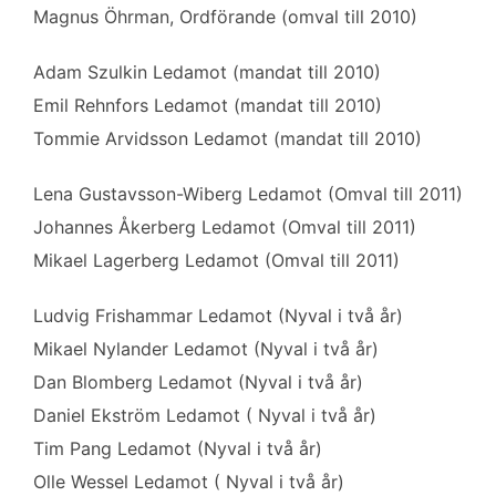
b
t
l
e
Magnus Öhrman, Ordförande (omval till 2010)
o
e
d
o
r
I
Adam Szulkin Ledamot (mandat till 2010)
k
n
Emil Rehnfors Ledamot (mandat till 2010)
Tommie Arvidsson Ledamot (mandat till 2010)
Lena Gustavsson-Wiberg Ledamot (Omval till 2011)
Johannes Åkerberg Ledamot (Omval till 2011)
Mikael Lagerberg Ledamot (Omval till 2011)
Ludvig Frishammar Ledamot (Nyval i två år)
Mikael Nylander Ledamot (Nyval i två år)
Dan Blomberg Ledamot (Nyval i två år)
Daniel Ekström Ledamot ( Nyval i två år)
Tim Pang Ledamot (Nyval i två år)
Olle Wessel Ledamot ( Nyval i två år)