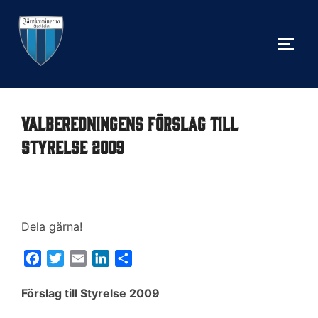
Hoppa
till
SLÅ 
innehåll
Valberedningens förslag till
styrelse 2009
Dela gärna!
F
T
E
L
D
a
w
m
i
e
c
i
a
n
l
Förslag till Styrelse 2009
e
t
i
k
a