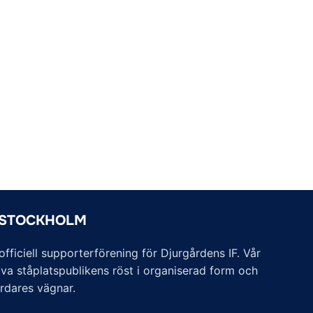
 STOCKHOLM
ficiell supporterförening för Djurgårdens IF. Vår
va ståplatspublikens röst i organiserad form och
årdares vägnar.