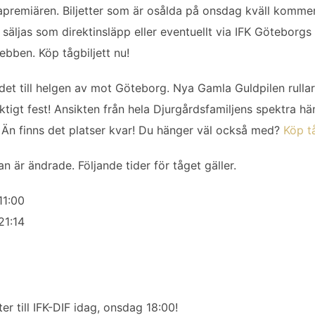
ortapremiären. Biljetter som är osålda på onsdag kväll kommer
äljas som direktinsläpp eller eventuellt via IFK Göteborgs 
ebben. Köp tågbiljett nu!
et till helgen av mot Göteborg. Nya Gamla Guldpilen rullar 
tigt fest! Ansikten från hela Djurgårdsfamiljens spektra h
 Än finns det platser kvar! Du hänger väl också med?
Köp tå
n är ändrade. Följande tider för tåget gäller.
11:00
21:14
er till IFK-DIF idag, onsdag 18:00!