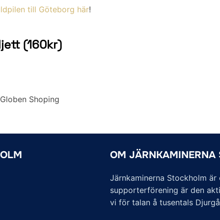
ldpilen till Göteborg här
!
jett (160kr)
 Globen Shoping
HOLM
OM JÄRNKAMINERNA
Järnkaminerna Stockholm är of
supporterförening är den akti
vi för talan å tusentals Djurg