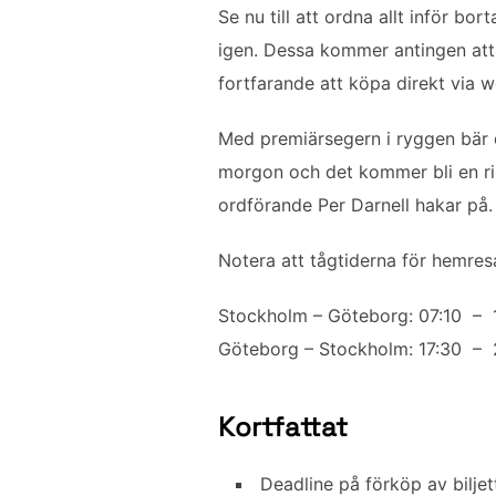
c
i
a
n
l
Se nu till att ordna allt inför b
e
t
i
k
a
igen. Dessa kommer antingen att s
b
t
l
e
fortfarande att köpa direkt via w
o
e
d
o
r
I
Med premiärsegern i ryggen bär d
k
n
morgon och det kommer bli en rik
ordförande Per Darnell hakar på.
Notera att tågtiderna för hemresa
Stockholm – Göteborg: 07:10 – 
Göteborg – Stockholm: 17:30 – 
Kortfattat
Deadline på förköp av biljett