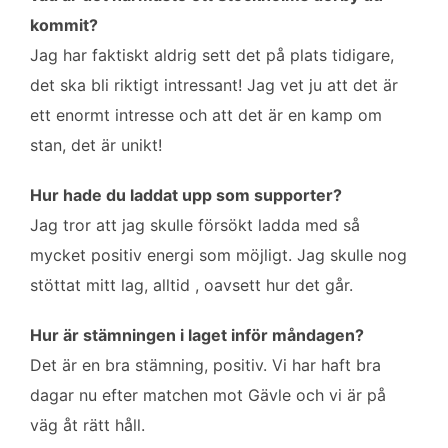
b
t
l
e
kommit?
o
e
d
Jag har faktiskt aldrig sett det på plats tidigare,
o
r
I
k
n
det ska bli riktigt intressant! Jag vet ju att det är
ett enormt intresse och att det är en kamp om
stan, det är unikt!
Hur hade du laddat upp som supporter?
Jag tror att jag skulle försökt ladda med så
mycket positiv energi som möjligt. Jag skulle nog
stöttat mitt lag, alltid , oavsett hur det går.
Hur är stämningen i laget inför måndagen?
Det är en bra stämning, positiv. Vi har haft bra
dagar nu efter matchen mot Gävle och vi är på
väg åt rätt håll.