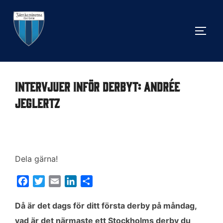
Hoppa
till
SLÅ 
innehåll
Intervjuer inför derbyt: Andrée
Jeglertz
Dela gärna!
F
T
E
L
D
a
w
m
i
e
c
i
a
n
l
Då är det dags för ditt första derby på måndag,
e
t
i
k
a
vad är det närmaste ett Stockholms derby du