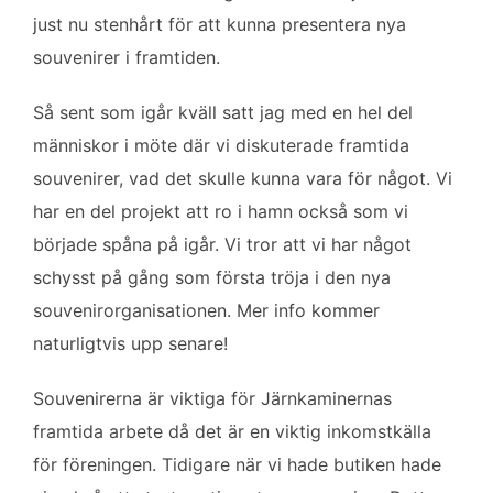
o
e
d
just nu stenhårt för att kunna presentera nya
o
r
I
k
n
souvenirer i framtiden.
Så sent som igår kväll satt jag med en hel del
människor i möte där vi diskuterade framtida
souvenirer, vad det skulle kunna vara för något. Vi
har en del projekt att ro i hamn också som vi
började spåna på igår. Vi tror att vi har något
schysst på gång som första tröja i den nya
souvenirorganisationen. Mer info kommer
naturligtvis upp senare!
Souvenirerna är viktiga för Järnkaminernas
framtida arbete då det är en viktig inkomstkälla
för föreningen. Tidigare när vi hade butiken hade