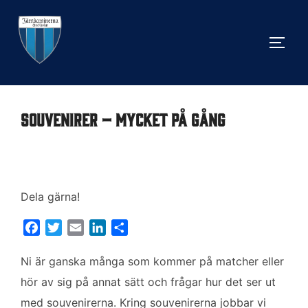
Hoppa
till
SLÅ 
innehåll
Souvenirer – mycket på gång
Dela gärna!
F
T
E
L
D
a
w
m
i
e
c
i
a
n
l
Ni är ganska många som kommer på matcher eller
e
t
i
k
a
hör av sig på annat sätt och frågar hur det ser ut
b
t
l
e
med souvenirerna. Kring souvenirerna jobbar vi