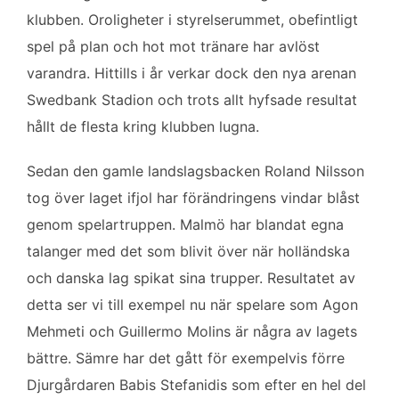
o
e
d
klubben. Oroligheter i styrelserummet, obefintligt
o
r
I
k
n
spel på plan och hot mot tränare har avlöst
varandra. Hittills i år verkar dock den nya arenan
Swedbank Stadion och trots allt hyfsade resultat
hållt de flesta kring klubben lugna.
Sedan den gamle landslagsbacken Roland Nilsson
tog över laget ifjol har förändringens vindar blåst
genom spelartruppen. Malmö har blandat egna
talanger med det som blivit över när holländska
och danska lag spikat sina trupper. Resultatet av
detta ser vi till exempel nu när spelare som Agon
Mehmeti och Guillermo Molins är några av lagets
bättre. Sämre har det gått för exempelvis förre
Djurgårdaren Babis Stefanidis som efter en hel del