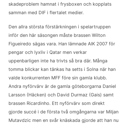
skadeproblem hamnat i frysboxen och kopplats
samman med DIF i flertalet medier.
Den allra största förstärkningen i spelartruppen
inför den här säsongen måste brassen Wilton
Figueiredo sägas vara. Han lämnade AIK 2007 för
pengar och lyxliv i Qatar men verkar
uppenbarligen inte ha trivts så bra där. Många
tomma blickar kan tänkas ha setts i Solna när han
valde konkurrenten MFF före sin gamla klubb.
Andra nyförvärv är de gamla göteborgarna Daniel
Larsson (Häcken) och David Durmaz (Gais) samt
brassen Ricardinho. Ett nyförvärv som direkt
gjorde succé i de första två omgångarna var Miljan
Mutavdzic men en svår knäskada gjorde att han nu