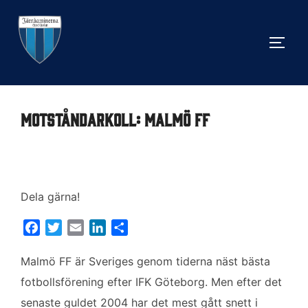
Hoppa
till
SLÅ 
innehåll
Motståndarkoll: Malmö FF
Dela gärna!
F
T
E
L
D
a
w
m
i
e
c
i
a
n
l
Malmö FF är Sveriges genom tiderna näst bästa
e
t
i
k
a
fotbollsförening efter IFK Göteborg. Men efter det
b
t
l
e
senaste guldet 2004 har det mest gått snett i