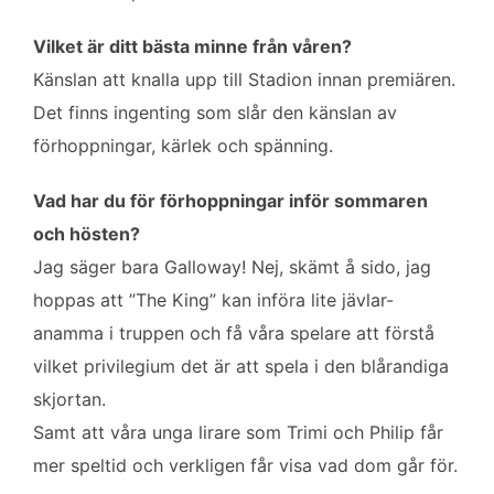
o
e
d
o
r
I
Vilket är ditt bästa minne från våren?
k
n
Känslan att knalla upp till Stadion innan premiären.
Det finns ingenting som slår den känslan av
förhoppningar, kärlek och spänning.
Vad har du för förhoppningar inför sommaren
och hösten?
Jag säger bara Galloway! Nej, skämt å sido, jag
hoppas att ”The King” kan införa lite jävlar-
anamma i truppen och få våra spelare att förstå
vilket privilegium det är att spela i den blårandiga
skjortan.
Samt att våra unga lirare som Trimi och Philip får
mer speltid och verkligen får visa vad dom går för.