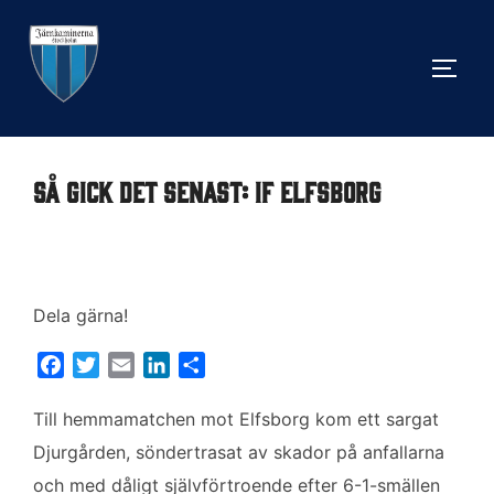
Hoppa
till
SLÅ 
innehåll
Så gick det senast: IF Elfsborg
Dela gärna!
F
T
E
L
D
a
w
m
i
e
c
i
a
n
l
Till hemmamatchen mot Elfsborg kom ett sargat
e
t
i
k
a
Djurgården, söndertrasat av skador på anfallarna
b
t
l
e
och med dåligt självförtroende efter 6-1-smällen