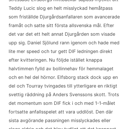
Teddy Lucic slog en helt misslyckad hemåtpass
som friställde Djurgårdsanfallaren som avancerade
framåt och satte sitt första allsvenska mål. Efter
det var det ett helt annat Djurgården som visade
upp sig. Daniel Sjölund rann igenom och hade med
lite mer speed och tur gett DIF ledningen direkt
efter kvitteringen. Nu följde istället knappa
halvtimmen fylld av bollinnehav för hemmalaget
och en hel del hörnor. Elfsborg stack dock upp en
del och Tourray tvingades till ytterligare en riktigt
svettig räddning på Anders Svenssons skott. Trots
det momentum som DIF fick i och med 1-1-målet
fortsatte anfallsspelet att vara uddlöst. Den där
sista avgörande passningen misslyckades eller
slogs aldrig och det blev tydligt att det knappast