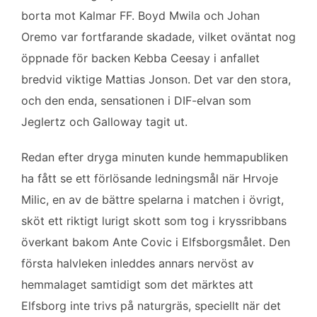
o
e
d
borta mot Kalmar FF. Boyd Mwila och Johan
o
r
I
k
n
Oremo var fortfarande skadade, vilket oväntat nog
öppnade för backen Kebba Ceesay i anfallet
bredvid viktige Mattias Jonson. Det var den stora,
och den enda, sensationen i DIF-elvan som
Jeglertz och Galloway tagit ut.
Redan efter dryga minuten kunde hemmapubliken
ha fått se ett förlösande ledningsmål när Hrvoje
Milic, en av de bättre spelarna i matchen i övrigt,
sköt ett riktigt lurigt skott som tog i kryssribbans
överkant bakom Ante Covic i Elfsborgsmålet. Den
första halvleken inleddes annars nervöst av
hemmalaget samtidigt som det märktes att
Elfsborg inte trivs på naturgräs, speciellt när det