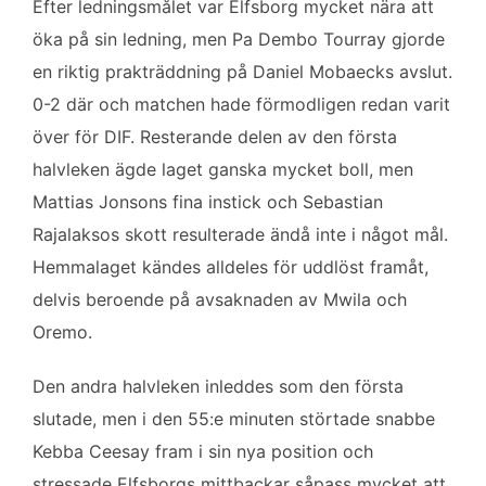
Efter ledningsmålet var Elfsborg mycket nära att
öka på sin ledning, men Pa Dembo Tourray gjorde
en riktig prakträddning på Daniel Mobaecks avslut.
0-2 där och matchen hade förmodligen redan varit
över för DIF. Resterande delen av den första
halvleken ägde laget ganska mycket boll, men
Mattias Jonsons fina instick och Sebastian
Rajalaksos skott resulterade ändå inte i något mål.
Hemmalaget kändes alldeles för uddlöst framåt,
delvis beroende på avsaknaden av Mwila och
Oremo.
Den andra halvleken inleddes som den första
slutade, men i den 55:e minuten störtade snabbe
Kebba Ceesay fram i sin nya position och
stressade Elfsborgs mittbackar såpass mycket att