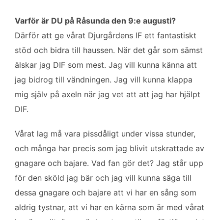
o
e
d
o
r
I
Varför är DU på Råsunda den 9:e augusti?
k
n
Därför att ge vårat Djurgårdens IF ett fantastiskt
stöd och bidra till haussen. När det går som sämst
älskar jag DIF som mest. Jag vill kunna känna att
jag bidrog till vändningen. Jag vill kunna klappa
mig själv på axeln när jag vet att att jag har hjälpt
DIF.
Vårat lag må vara pissdåligt under vissa stunder,
och många har precis som jag blivit utskrattade av
gnagare och bajare. Vad fan gör det? Jag står upp
för den sköld jag bär och jag vill kunna säga till
dessa gnagare och bajare att vi har en sång som
aldrig tystnar, att vi har en kärna som är med vårat