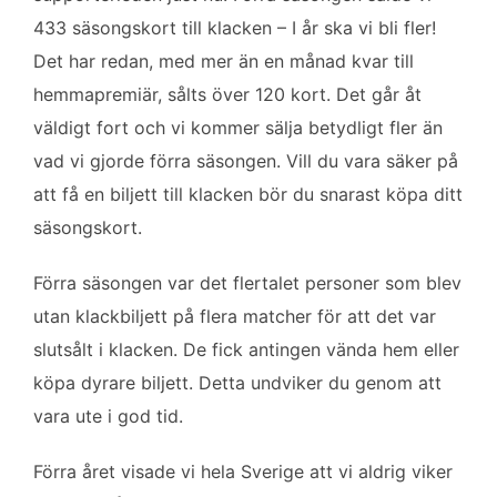
b
t
l
e
433 säsongskort till klacken – I år ska vi bli fler!
o
e
d
Det har redan, med mer än en månad kvar till
o
r
I
k
n
hemmapremiär, sålts över 120 kort. Det går åt
väldigt fort och vi kommer sälja betydligt fler än
vad vi gjorde förra säsongen. Vill du vara säker på
att få en biljett till klacken bör du snarast köpa ditt
säsongskort.
Förra säsongen var det flertalet personer som blev
utan klackbiljett på flera matcher för att det var
slutsålt i klacken. De fick antingen vända hem eller
köpa dyrare biljett. Detta undviker du genom att
vara ute i god tid.
Förra året visade vi hela Sverige att vi aldrig viker