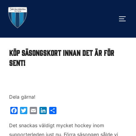
Hoppa
till
SLÅ 
innehåll
Köp säsongskort innan det är för
sent!
Dela gärna!
F
T
E
L
D
a
w
m
i
e
c
i
a
n
l
Det snackas väldigt mycket hockey inom
e
t
i
k
a
supporterleden just nu. Förra säsongen sålde vi