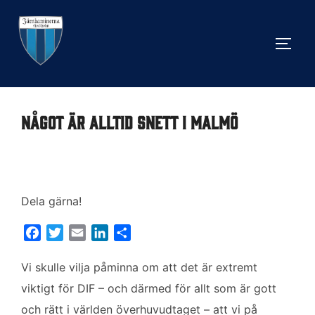
Hoppa
till
SLÅ 
innehåll
Något är alltid snett i Malmö
Dela gärna!
F
T
E
L
D
a
w
m
i
e
c
i
a
n
l
Vi skulle vilja påminna om att det är extremt
e
t
i
k
a
viktigt för DIF – och därmed för allt som är gott
b
t
l
e
och rätt i världen överhuvudtaget – att vi på