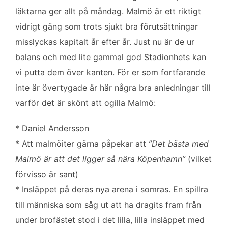
o
e
d
läktarna ger allt på måndag. Malmö är ett riktigt
o
r
I
k
n
vidrigt gäng som trots sjukt bra förutsättningar
misslyckas kapitalt år efter år. Just nu är de ur
balans och med lite gammal god Stadionhets kan
vi putta dem över kanten. För er som fortfarande
inte är övertygade är här några bra anledningar till
varför det är skönt att ogilla Malmö:
* Daniel Andersson
* Att malmöiter gärna påpekar att
”Det bästa med
Malmö är att det ligger så nära Köpenhamn”
(vilket
förvisso är sant)
* Insläppet på deras nya arena i somras. En spillra
till människa som såg ut att ha dragits fram från
under brofästet stod i det lilla, lilla insläppet med