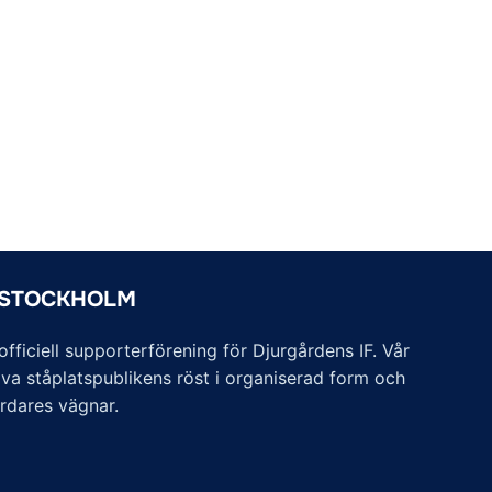
 STOCKHOLM
ficiell supporterförening för Djurgårdens IF. Vår
va ståplatspublikens röst i organiserad form och
årdares vägnar.