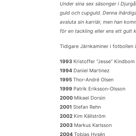
b
t
l
e
Under sina sex säsonger i Djurgå
o
e
d
guld och cupguld. Denna ihärdiga 
o
r
I
avsluta sin karriär, men han komm
k
n
för en tackling eller ens ett gult 
Tidigare Järnkaminer i fotbollen 
1993
Kristoffer ”Jesse” Kindbom
1994
Daniel Martinez
1995
Thor-André Olsen
1999
Patrik Eriksson-Olsson
2000
Mikael Dorsin
2001
Stefan Rehn
2002
Kim Källström
2003
Markus Karlsson
2004
Tobias Hysén