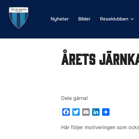
Hoppa
till
Nyheter
Bilder
Reseklubben
innehåll
Årets Järnk
Dela gärna!
F
T
E
L
D
a
w
m
i
e
c
i
a
n
l
Här följer motiveringen som ocks
e
t
i
k
a