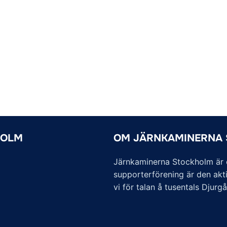
HOLM
OM JÄRNKAMINERNA
Järnkaminerna Stockholm är of
supporterförening är den akti
vi för talan å tusentals Djurg