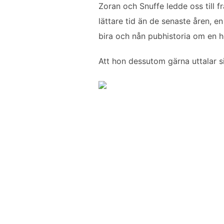
Zoran och Snuffe ledde oss till f
o
e
d
lättare tid än de senaste åren, 
o
r
I
k
n
bira och nån pubhistoria om en h
Att hon dessutom gärna uttalar si