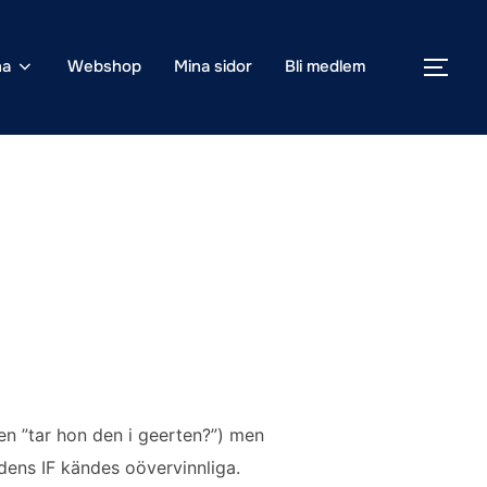
na
Webshop
Mina sidor
Bli medlem
SLÅ
en ”tar hon den i geerten?”) men
rdens IF kändes oövervinnliga.