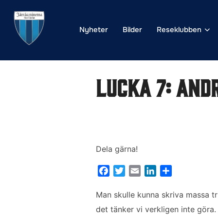
Hoppa
till
Nyheter
Bilder
Reseklubben
innehåll
Lucka 7: And
Dela gärna!
F
T
E
L
D
a
w
m
i
e
c
i
a
n
l
Man skulle kunna skriva massa tr
e
t
i
k
a
det tänker vi verkligen inte göra
b
t
l
e