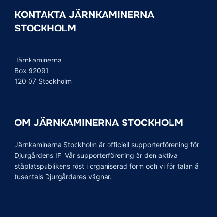
o
r
I
KONTAKTA JÄRNKAMINERNA
k
n
STOCKHOLM
Järnkaminerna
Box 92091
120 07 Stockholm
OM JÄRNKAMINERNA STOCKHOLM
Järnkaminerna Stockholm är officiell supporterförening för
Djurgårdens IF. Vår supporterförening är den aktiva
ståplatspublikens röst i organiserad form och vi för talan å
tusentals Djurgårdares vägnar.