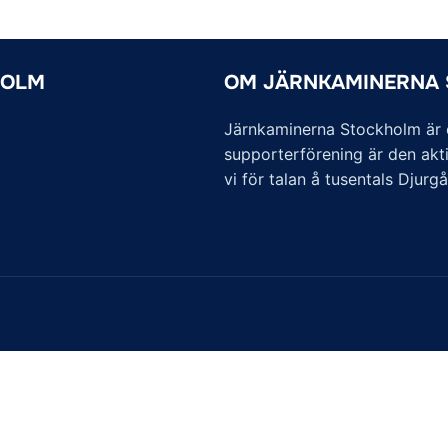
HOLM
OM JÄRNKAMINERNA
Järnkaminerna Stockholm är of
supporterförening är den akti
vi för talan å tusentals Djurg