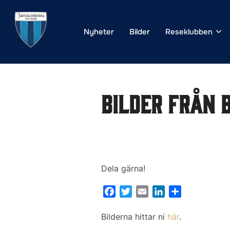
Hoppa
till
Nyheter
Bilder
Reseklubben
innehåll
Bilder från 
Dela gärna!
F
T
E
L
D
a
w
m
i
e
c
i
a
n
l
Bilderna hittar ni
här
.
e
t
i
k
a