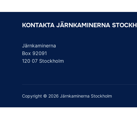
b
t
l
e
o
e
d
o
r
I
KONTAKTA JÄRNKAMINERNA STOCK
k
n
Järnkaminerna
Box 92091
120 07 Stockholm
Copyright © 2026 Järnkaminerna Stockholm