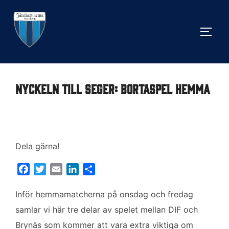
Hoppa
till
SLÅ 
innehåll
Nyckeln till seger: Bortaspel hemma
Dela gärna!
F
T
E
L
D
a
w
m
i
e
c
i
a
n
l
Inför hemmamatcherna på onsdag och fredag
e
t
i
k
a
samlar vi här tre delar av spelet mellan DIF och
b
t
l
e
Brynäs som kommer att vara extra viktiga om