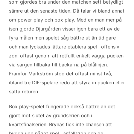
som gjordes bra under den matchen sett betydligt
sämre ut den senaste tiden. Då talar vi bland annat
om power play och box play. Med en man mer på
isen gjorde Djurgården visserligen bara ett av de
fyra målen men spelet såg bättre ut än tidigare
och man lyckades lättare etablera spel i offensiv
zon, oftast genom att retfullt enkelt vägga pucken
via sargen tillbaka till backarna på blålinjen.
Framför Markström stod det oftast minst två,
ibland tre DIF-spelare redo att styra in pucken eller
sätta returen.
Box play-spelet fungerade också bättre än det
gjort mot slutet av grundserien och i
kvartsfinalserien. Brynäs fick inte chansen att
bygga upp något spel i anfallszon och de