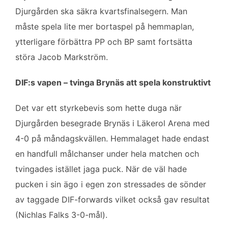
o
e
d
Djurgården ska säkra kvartsfinalsegern. Man
o
r
I
k
n
måste spela lite mer bortaspel på hemmaplan,
ytterligare förbättra PP och BP samt fortsätta
störa Jacob Markström.
DIF:s vapen – tvinga Brynäs att spela konstruktivt
Det var ett styrkebevis som hette duga när
Djurgården besegrade Brynäs i Läkerol Arena med
4-0 på måndagskvällen. Hemmalaget hade endast
en handfull målchanser under hela matchen och
tvingades istället jaga puck. När de väl hade
pucken i sin ägo i egen zon stressades de sönder
av taggade DIF-forwards vilket också gav resultat
(Nichlas Falks 3-0-mål).