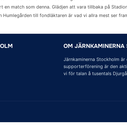
rt en match som denna. Glädjen att vara tillbaka på Stadion,
 Humlegården till fondläktaren är vad vi allra mest ser fr
HOLM
OM JÄRNKAMINERNA
Järnkaminerna Stockholm är of
supporterförening är den akti
vi för talan å tusentals Djurg