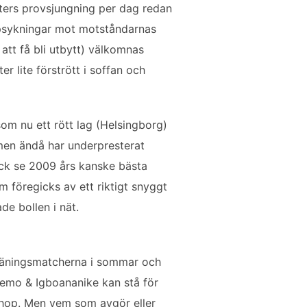
uters provsjungning per dag redan
v psykningar mot motståndarnas
att få bli utbytt) välkomnas
lite förstrött i soffan och
som nu ett rött lag (Helsingborg)
 men ändå har underpresterat
ck se 2009 års kanske bästa
m föregicks av ett riktigt snyggt
de bollen i nät.
r träningsmatcherna i sommar och
remo & Igboananike kan stå för
 ihop. Men vem som avgör eller