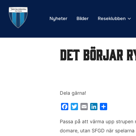
Hoppa
till
Nyheter
Bilder
Reseklubben
innehåll
Det börjar r
Dela gärna!
F
T
E
L
D
a
w
m
i
e
c
i
a
n
l
Passa på att värma upp strupen 
e
t
i
k
a
domare, utan SFGD när spelarna ä
b
t
l
e