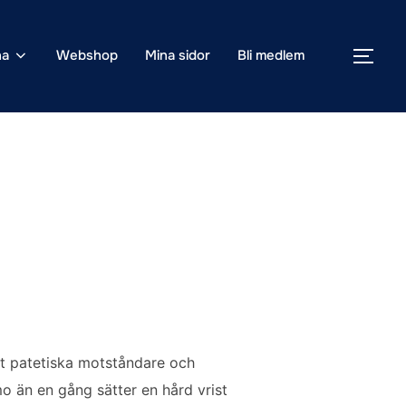
na
Webshop
Mina sidor
Bli medlem
SLÅ
ot patetiska motståndare och
o än en gång sätter en hård vrist