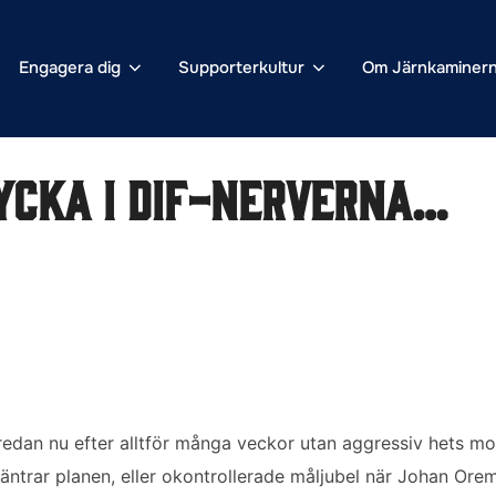
Engagera dig
Supporterkultur
Om Järnkaminer
ycka i DIF-nerverna…
redan nu efter alltför många veckor utan aggressiv hets m
ntrar planen, eller okontrollerade måljubel när Johan Orem