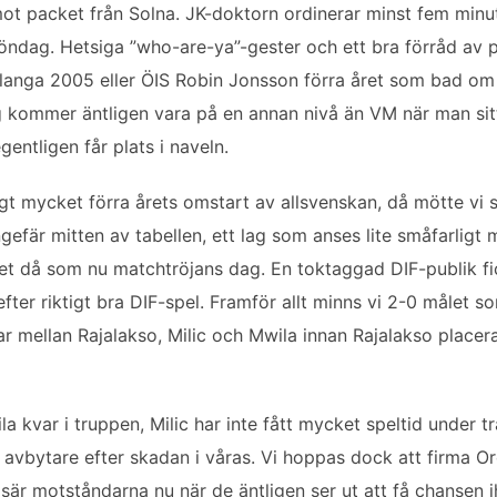
mot packet från Solna. JK-doktorn ordinerar minst fem min
 söndag. Hetsiga ”who-are-ya”-gester och ett bra förråd a
langa 2005 eller ÖIS Robin Jonsson förra året som bad om 
ommer äntligen vara på en annan nivå än VM när man sitter 
entligen får plats i naveln.
digt mycket förra årets omstart av allsvenskan, då mötte vi 
efär mitten av tabellen, ett lag som anses lite småfarligt
t då som nu matchtröjans dag. En toktaggad DIF-publik fi
fter riktigt bra DIF-spel. Framför allt minns vi 2-0 målet so
gar mellan Rajalakso, Milic och Mwila innan Rajalakso placera
ila kvar i truppen, Milic har inte fått mycket speltid unde
 avbytare efter skadan i våras. Vi hoppas dock att firma O
isär motståndarna nu när de äntligen ser ut att få chansen