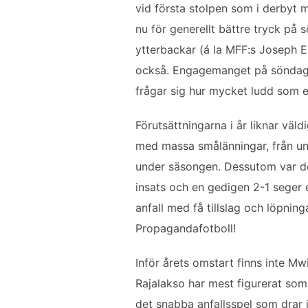
vid första stolpen som i derbyt 
o
e
d
nu för generellt bättre tryck på
o
r
I
k
n
ytterbackar (á la MFF:s Joseph E
också. Engagemanget på söndag k
frågar sig hur mycket ludd som eg
Förutsättningarna i år liknar väl
med massa smålänningar, från ung
under säsongen. Dessutom var de
insats och en gedigen 2-1 seger e
anfall med få tillslag och löpnin
Propagandafotboll!
Inför årets omstart finns inte Mw
Rajalakso har mest figurerat som
det snabba anfallsspel som drar 