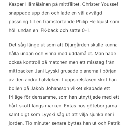
Kasper Hämäläinen på mittfältet. Christer Youssef
snappade upp den och lade en väl avvägd
passning till en framstörtande Philip Hellquist som
höll undan en IFK-back och satte 0-1.
Det såg länge ut som att Djurgården skulle kunna
hålla undan och vinna med uddamålet. Man hade
också kontroll på matchen men ett misstag från
mittbacken Jani Lyyski grusade planerna i början
av den andra halvleken. I uppspelsfasen sköt han
bollen på Jakob Johansson vilket skapade ett
friläge för densamme, som han utnyttjade med ett
hårt skott längs marken. Extas hos göteborgarna
samtidigt som Lyyski såg ut att vilja sjunka ner i
jorden. Tio minuter senare byttes han ut och Patrik