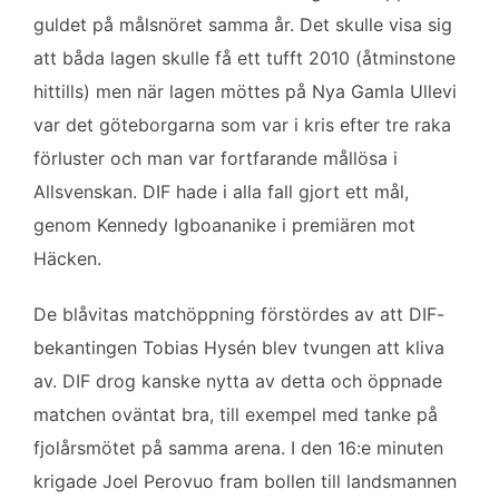
o
e
d
guldet på målsnöret samma år. Det skulle visa sig
o
r
I
k
n
att båda lagen skulle få ett tufft 2010 (åtminstone
hittills) men när lagen möttes på Nya Gamla Ullevi
var det göteborgarna som var i kris efter tre raka
förluster och man var fortfarande mållösa i
Allsvenskan. DIF hade i alla fall gjort ett mål,
genom Kennedy Igboananike i premiären mot
Häcken.
De blåvitas matchöppning förstördes av att DIF-
bekantingen Tobias Hysén blev tvungen att kliva
av. DIF drog kanske nytta av detta och öppnade
matchen oväntat bra, till exempel med tanke på
fjolårsmötet på samma arena. I den 16:e minuten
krigade Joel Perovuo fram bollen till landsmannen