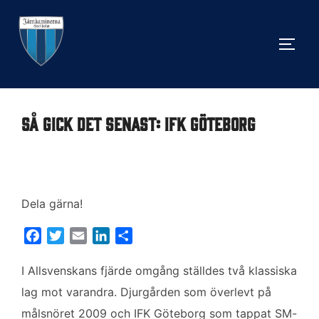
Hoppa
till
SLÅ 
innehåll
Så gick det senast: IFK Göteborg
Dela gärna!
F
T
E
L
D
a
w
m
i
e
c
i
a
n
l
I Allsvenskans fjärde omgång ställdes två klassiska
e
t
i
k
a
lag mot varandra. Djurgården som överlevt på
b
t
l
e
målsnöret 2009 och IFK Göteborg som tappat SM-