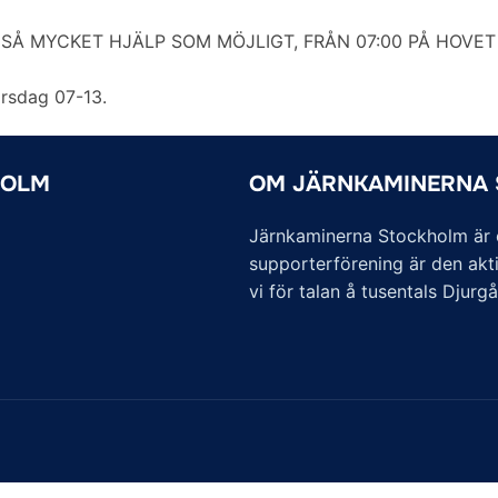
Å MYCKET HJÄLP SOM MÖJLIGT, FRÅN 07:00 PÅ HOVET 
torsdag 07-13.
HOLM
OM JÄRNKAMINERNA
Järnkaminerna Stockholm är of
supporterförening är den akti
vi för talan å tusentals Djurg