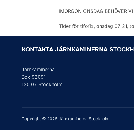
a
w
m
i
e
c
i
a
n
l
IMORGON ONSDAG BEHÖVER VI S
e
t
i
k
a
b
t
l
e
Tider för tifofix, onsdag 07-21, 
o
e
d
o
r
I
k
n
KONTAKTA JÄRNKAMINERNA STOCK
Järnkaminerna
Box 92091
120 07 Stockholm
Copyright © 2026 Järnkaminerna Stockholm