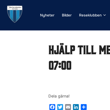
Hoppa
till
Nyheter
Bilder
Reseklubben
innehåll
HJÄLP TILL M
07:00
Dela gärna!
F
T
E
L
D