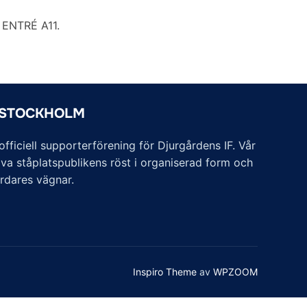
ENTRÉ A11.
 STOCKHOLM
ficiell supporterförening för Djurgårdens IF. Vår
va ståplatspublikens röst i organiserad form och
årdares vägnar.
Inspiro Theme
av
WPZOOM