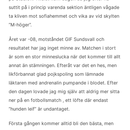
b
t
l
e
suttit på i princip varenda sektion äntligen vågade
o
e
d
ta kliven mot sofiahemmet och vika av vid skylten
o
r
I
k
n
”M-höger”.
Året var -08, motståndet GIF Sundsvall och
resultatet har jag inget minne av. Matchen i stort
är som en stor minneslucka när det kommer till allt
annat än stämningen. Efteråt var det en hes, men
likförbannat glad pojkspoling som lämnade
läktaren med andrenalin pumpande i blodet. Efter
den dagen lovade jag mig själv att aldrig mer sitta
ner på en fotbollsmatch , ett löfte där endast
”hunden leif” är undantaget.
Första gången kommer alltid bli den bästa, men