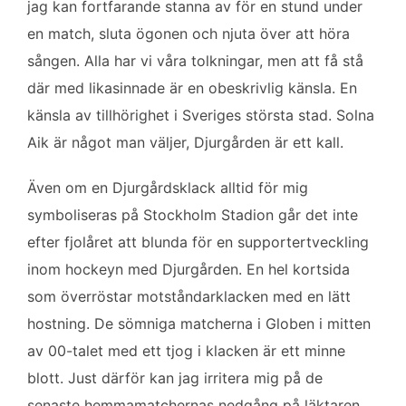
jag kan fortfarande stanna av för en stund under
en match, sluta ögonen och njuta över att höra
sången. Alla har vi våra tolkningar, men att få stå
där med likasinnade är en obeskrivlig känsla. En
känsla av tillhörighet i Sveriges största stad. Solna
Aik är något man väljer, Djurgården är ett kall.
Även om en Djurgårdsklack alltid för mig
symboliseras på Stockholm Stadion går det inte
efter fjolåret att blunda för en supportertveckling
inom hockeyn med Djurgården. En hel kortsida
som överröstar motståndarklacken med en lätt
hostning. De sömniga matcherna i Globen i mitten
av 00-talet med ett tjog i klacken är ett minne
blott. Just därför kan jag irritera mig på de
senaste hemmamatchernas nedgång på läktaren.