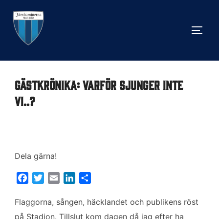
Hoppa
till
SLÅ 
innehåll
Gästkrönika: Varför sjunger inte
vi..?
Dela gärna!
F
T
E
L
D
a
w
m
i
e
c
i
a
n
l
Flaggorna, sången, häcklandet och publikens röst
e
t
i
k
a
på Stadion. Tillslut kom dagen då jag efter ha