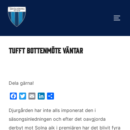
Hoppa
till
SLÅ 
innehåll
Tufft bottenmöte väntar
Dela gärna!
F
T
E
L
D
a
w
m
i
e
c
i
a
n
l
Djurgården har inte alls imponerat den i
e
t
i
k
a
säsongsinledningen och efter det oavgjorda
b
t
l
e
derbyt mot Solna aik i premiären har det blivit fyra