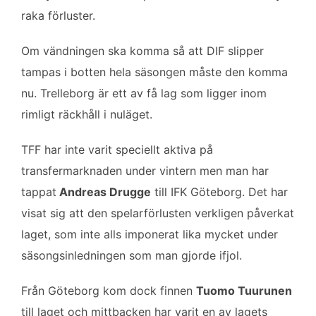
o
e
d
raka förluster.
o
r
I
k
n
Om vändningen ska komma så att DIF slipper
tampas i botten hela säsongen måste den komma
nu. Trelleborg är ett av få lag som ligger inom
rimligt räckhåll i nuläget.
TFF har inte varit speciellt aktiva på
transfermarknaden under vintern men man har
tappat
Andreas Drugge
till IFK Göteborg. Det har
visat sig att den spelarförlusten verkligen påverkat
laget, som inte alls imponerat lika mycket under
säsongsinledningen som man gjorde ifjol.
Från Göteborg kom dock finnen
Tuomo Tuurunen
till laget och mittbacken har varit en av lagets