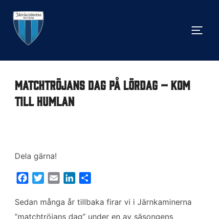
Hoppa
till
SLÅ 
innehåll
Matchtröjans dag på lördag – kom
till Humlan
Dela gärna!
F
T
E
L
D
a
w
m
i
e
c
i
a
n
l
Sedan många år tillbaka firar vi i Järnkaminerna
e
t
i
k
a
”matchtröjans dag” under en av säsongens