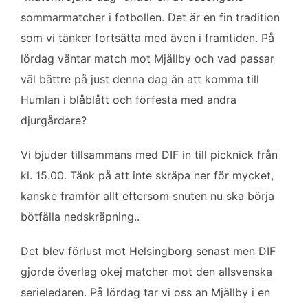
b
t
l
e
sommarmatcher i fotbollen. Det är en fin tradition
o
e
d
som vi tänker fortsätta med även i framtiden. På
o
r
I
k
n
lördag väntar match mot Mjällby och vad passar
väl bättre på just denna dag än att komma till
Humlan i blåblått och förfesta med andra
djurgårdare?
Vi bjuder tillsammans med DIF in till picknick från
kl. 15.00. Tänk på att inte skräpa ner för mycket,
kanske framför allt eftersom snuten nu ska börja
bötfälla nedskräpning..
Det blev förlust mot Helsingborg senast men DIF
gjorde överlag okej matcher mot den allsvenska
serieledaren. På lördag tar vi oss an Mjällby i en