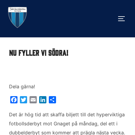
Hoppa
till
SLÅ 
innehåll
Nu fyller vi södra!
Dela gärna!
F
T
E
L
D
a
w
m
i
e
c
i
a
n
l
Det är hög tid att skaffa biljett till det hyperviktiga
e
t
i
k
a
fotbollsderbyt mot Gnaget på måndag, del ett i
b
t
l
e
dubbelderbyt som kommer att prägla nästa vecka.