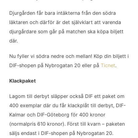
o
e
d
o
r
I
Djurgården får bara intäkterna från den södra
k
n
läktaren och därför är det självklart att varenda
djurgårdare som går på matchen ska köpa biljett
där.
Nu fyller vi södra nedre och mellan! Köp din biljett i
DIF-shopen på Nybrogatan 20 eller på
Ticnet
.
Klackpaket
Lagom till derbyt släpper också DIF ett paket om
400 exemplar där du får klackplåt till derbyt, DIF-
Kalmar och DIF-Göteborg för 400 kronor
(normalpris 610 kronor). Först till kvarn – paketen
säljs endast i DIF-shopen på Nybrogatan 20.