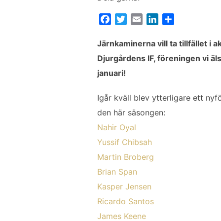
F
T
E
L
D
a
w
m
i
e
c
i
a
n
l
Järnkaminerna vill ta tillfället i
e
t
i
k
a
Djurgårdens IF, föreningen vi äl
b
t
l
e
januari!
o
e
d
o
r
I
Igår kväll blev ytterligare ett ny
k
n
den här säsongen:
Nahir Oyal
Yussif Chibsah
Martin Broberg
Brian Span
Kasper Jensen
Ricardo Santos
James Keene