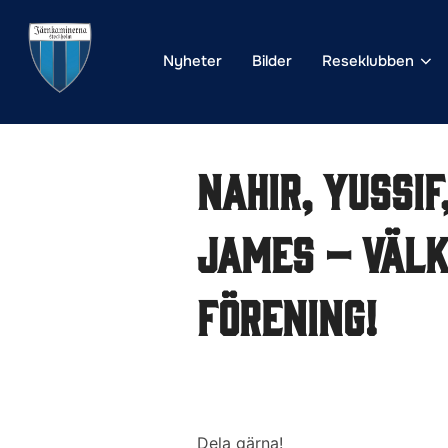
Hoppa
till
Nyheter
Bilder
Reseklubben
innehåll
Nahir, Yussif
James – Välk
förening!
Dela gärna!