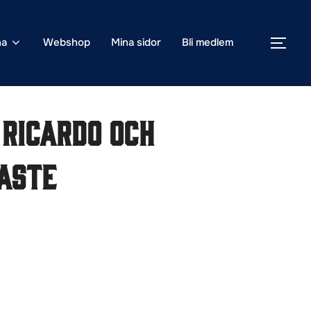
na
Webshop
Mina sidor
Bli medlem
SLÅ
 Ricardo och
aste