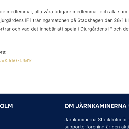
nde medlemmar, alla våra tidigare medlemmar och alla som l
jurgårdens IF i träningsmatchen på Stadshagen den 28/1 kl.
ortrar och vad det innebär att spela i Djurgårdens IF och det
ra:
v=KJdi07tJM1s
HOLM
OM JÄRNKAMINERNA
Järnkaminerna Stockholm är of
supporterförening är den akti