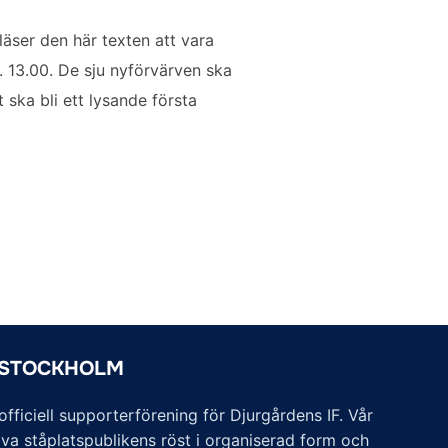
äser den här texten att vara
 13.00. De sju nyförvärven ska
 ska bli ett lysande första
 STOCKHOLM
ficiell supporterförening för Djurgårdens IF. Vår
va ståplatspublikens röst i organiserad form och