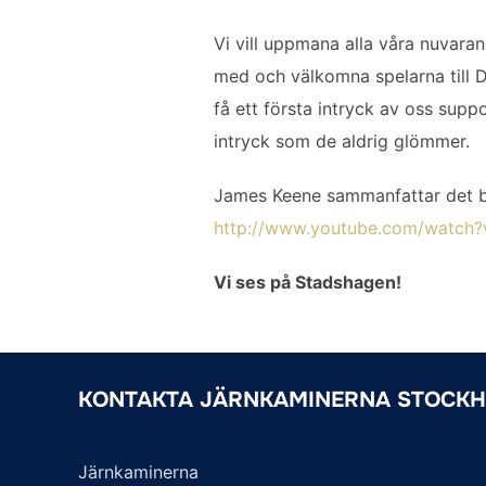
Vi vill uppmana alla våra nuvara
med och välkomna spelarna till D
få ett första intryck av oss supp
intryck som de aldrig glömmer.
James Keene sammanfattar det b
http://www.youtube.com/watch?
Vi ses på Stadshagen!
KONTAKTA JÄRNKAMINERNA STOCK
Järnkaminerna