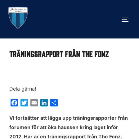
Hoppa
till
SLÅ 
innehåll
Träningsrapport från The Fonz
Dela gärna!
F
T
E
L
D
a
w
m
i
e
c
i
a
n
l
Vi fortsätter att lägga upp träningsrapporter från
e
t
i
k
a
forumen för att öka haussen kring laget inför
b
t
l
e
2012. Här är en träningsrapport från The Fonz.