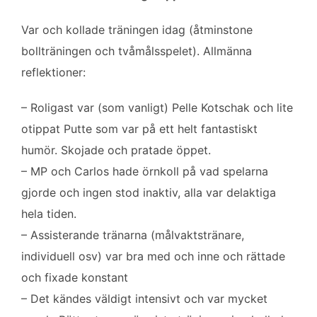
o
e
d
o
r
I
Var och kollade träningen idag (åtminstone
k
n
bollträningen och tvåmålsspelet). Allmänna
reflektioner:
– Roligast var (som vanligt) Pelle Kotschak och lite
otippat Putte som var på ett helt fantastiskt
humör. Skojade och pratade öppet.
– MP och Carlos hade örnkoll på vad spelarna
gjorde och ingen stod inaktiv, alla var delaktiga
hela tiden.
– Assisterande tränarna (målvaktstränare,
individuell osv) var bra med och inne och rättade
och fixade konstant
– Det kändes väldigt intensivt och var mycket