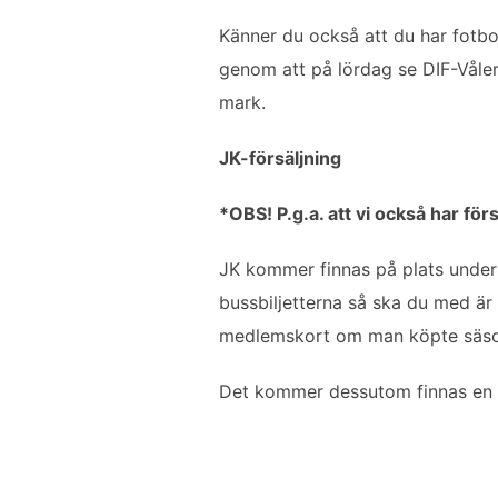
o
e
d
Känner du också att du har fotb
o
r
I
genom att på lördag se DIF-Våle
k
n
mark.
JK-försäljning
*OBS! P.g.a. att vi också har 
JK kommer finnas på plats under 
bussbiljetterna så ska du med är 
medlemskort om man köpte säson
Det kommer dessutom finnas en ny 