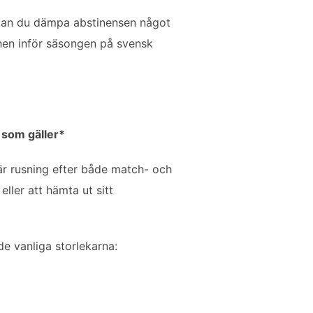
å kan du dämpa abstinensen något
hen inför säsongen på svensk
 som gäller*
 är rusning efter både match- och
ller att hämta ut sitt
de vanliga storlekarna: