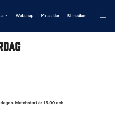
na
Webshop
Mina sidor
Bli medlem
SLÅ
rdag
rdagen. Matchstart är 15.00 och