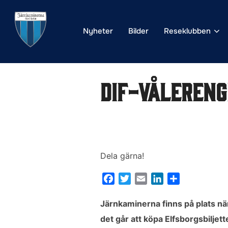
Hoppa
till
Nyheter
Bilder
Reseklubben
innehåll
DIF-Vålereng
Dela gärna!
F
T
E
L
D
a
w
m
i
e
c
i
a
n
l
Järnkaminerna finns på plats nä
e
t
i
k
a
det går att köpa Elfsborgsbilje
b
t
l
e