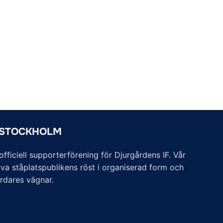
 STOCKHOLM
ficiell supporterförening för Djurgårdens IF. Vår
va ståplatspublikens röst i organiserad form och
årdares vägnar.