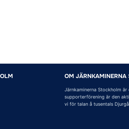
HOLM
OM JÄRNKAMINERNA
Järnkaminerna Stockholm är of
supporterförening är den akti
vi för talan å tusentals Djurg