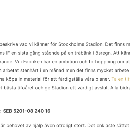
eskriva vad vi känner för Stockholms Stadion. Det finns m
ns IF en sista gång stående på en träbänk i ösregn. Att kän
rande. Vi i Fabriken har en ambition och förhoppning om att
n arbetat stenhårt i en månad men det finns mycket arbete 
na köpa in material för att färdigställa våra planer.
Ta en ti
et bästa tifoåret och ge Stadion ett värdigt avslut. Alla bid
nto: SEB 5201-08 240 16
l är behovet av hjälp även otroligt stort. Det enklaste sättet