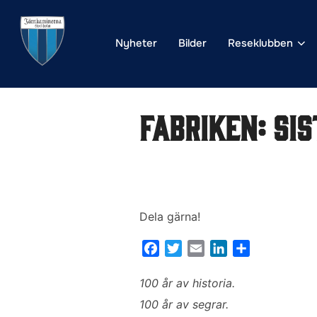
Hoppa
till
Nyheter
Bilder
Reseklubben
innehåll
Fabriken: Sis
Dela gärna!
F
T
E
L
D
a
w
m
i
e
c
i
a
n
l
100 år av historia.
e
t
i
k
a
100 år av segrar.
b
t
l
e