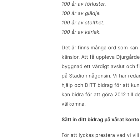
100 år av förluster.
o
e
d
100 år av glädje.
o
r
I
k
n
100 år av stolthet.
100 år av kärlek.
Det är finns många ord som kan b
känslor. Att få uppleva Djurgårde
byggnad ett värdigt avslut och fi
på Stadion någonsin. Vi har reda
hjälp och DITT bidrag för att kun
kan bidra för att göra 2012 till d
välkomna.
Sätt in ditt bidrag på vårat ko
För att lyckas prestera vad vi vil