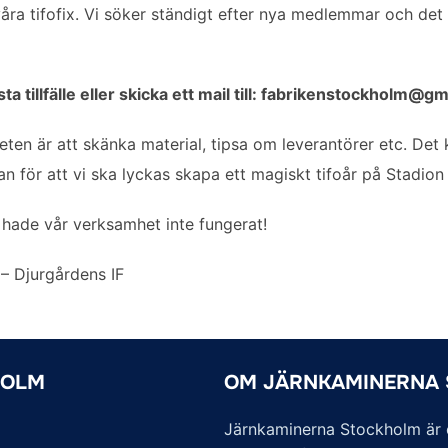
åra tifofix. Vi söker ständigt efter nya medlemmar och det 
illfälle eller skicka ett mail till:
fabrikenstockholm@gm
heten är att skänka material, tipsa om leverantörer etc. Det
n för att vi ska lyckas skapa ett magiskt tifoår på Stadion
r hade vår verksamhet inte fungerat!
– Djurgårdens IF
HOLM
OM JÄRNKAMINERNA
Järnkaminerna Stockholm är of