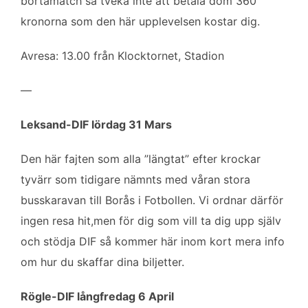
bortamatch så tveka inte att betala dom 360
kronorna som den här upplevelsen kostar dig.
Avresa: 13.00 från Klocktornet, Stadion
—
Leksand-DIF lördag 31 Mars
Den här fajten som alla ”längtat” efter krockar
tyvärr som tidigare nämnts med våran stora
busskaravan till Borås i Fotbollen. Vi ordnar därför
ingen resa hit,men för dig som vill ta dig upp själv
och stödja DIF så kommer här inom kort mera info
om hur du skaffar dina biljetter.
Rögle-DIF långfredag 6 April