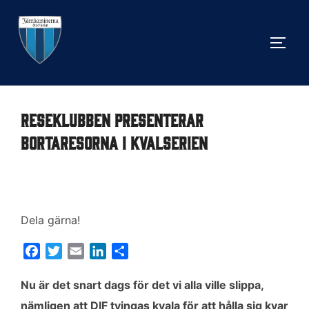
Hoppa
till
SLÅ 
innehåll
Reseklubben presenterar
bortaresorna i Kvalserien
Dela gärna!
F
T
E
L
D
a
w
m
i
e
c
i
a
n
l
Nu är det snart dags för det vi alla ville slippa,
e
t
i
k
a
nämligen att DIF tvingas kvala för att hålla sig kvar