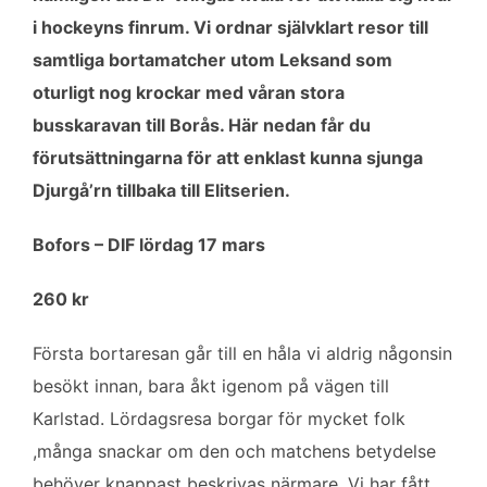
b
t
l
e
i hockeyns finrum. Vi ordnar självklart resor till
o
e
d
samtliga bortamatcher utom Leksand som
o
r
I
k
n
oturligt nog krockar med våran stora
busskaravan till Borås. Här nedan får du
förutsättningarna för att enklast kunna sjunga
Djurgå’rn tillbaka till Elitserien.
Bofors – DIF lördag 17 mars
260 kr
Första bortaresan går till en håla vi aldrig någonsin
besökt innan, bara åkt igenom på vägen till
Karlstad. Lördagsresa borgar för mycket folk
,många snackar om den och matchens betydelse
behöver knappast beskrivas närmare. Vi har fått