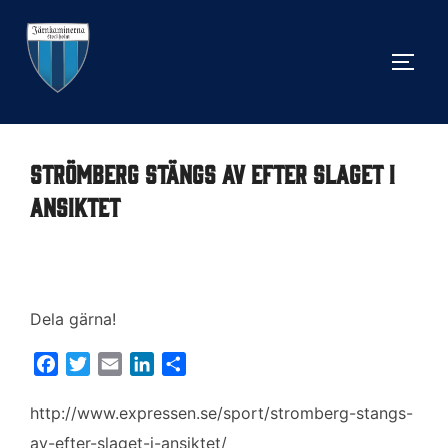
Hoppa
till
SLÅ 
innehåll
Strömberg stängs av efter slaget i
ansiktet
Dela gärna!
F
T
E
L
D
a
w
m
i
e
c
i
a
n
l
http://www.expressen.se/sport/stromberg-stangs-
e
t
i
k
a
av-efter-slaget-i-ansiktet/