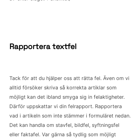
b
t
l
e
o
e
d
o
r
I
k
n
Rapportera textfel
Tack för att du hjälper oss att rätta fel. Även om vi
alltid försöker skriva så korrekta artiklar som
möjligt kan det ibland smyga sig in felaktigheter.
Därför uppskattar vi din felrapport. Rapportera
vad i artikeln som inte stämmer i formuläret nedan.
Det kan handla om stavfel, bildfel, syftningsfel
eller faktafel. Var gärna så tydlig som möjligt