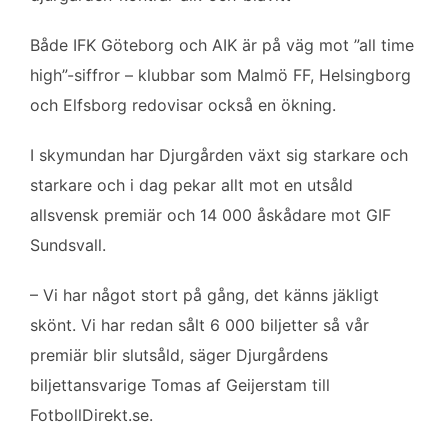
b
t
l
e
o
e
d
Både IFK Göteborg och AIK är på väg mot ”all time
o
r
I
high”-siffror – klubbar som Malmö FF, Helsingborg
k
n
och Elfsborg redovisar också en ökning.
I skymundan har Djurgården växt sig starkare och
starkare och i dag pekar allt mot en utsåld
allsvensk premiär och 14 000 åskådare mot GIF
Sundsvall.
– Vi har något stort på gång, det känns jäkligt
skönt. Vi har redan sålt 6 000 biljetter så vår
premiär blir slutsåld, säger Djurgårdens
biljettansvarige Tomas af Geijerstam till
FotbollDirekt.se.