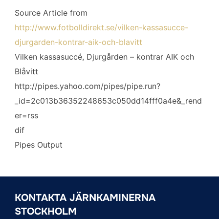
Source Article from
http://www.fotbolldirekt.se/vilken-kassasucce-
djurgarden-kontrar-aik-och-blavitt
Vilken kassasuccé, Djurgården – kontrar AIK och
Blåvitt
http://pipes.yahoo.com/pipes/pipe.run?
_id=2c013b36352248653c050dd14fff0a4e&_rend
er=rss
dif
Pipes Output
KONTAKTA JÄRNKAMINERNA
STOCKHOLM