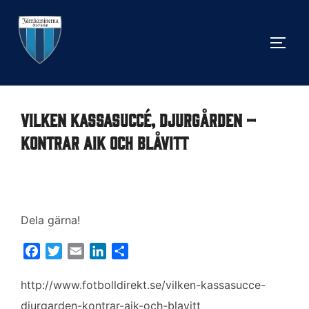
Hoppa
till
SLÅ 
innehåll
Vilken kassasuccé, Djurgården –
kontrar AIK och Blåvitt
Dela gärna!
F
T
E
L
D
a
w
m
i
e
c
i
a
n
l
http://www.fotbolldirekt.se/vilken-kassasucce-
e
t
i
k
a
djurgarden-kontrar-aik-och-blavitt