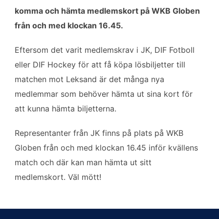
o
e
d
komma och hämta medlemskort på WKB Globen
o
r
I
k
n
från och med klockan 16.45.
Eftersom det varit medlemskrav i JK, DIF Fotboll
eller DIF Hockey för att få köpa lösbiljetter till
matchen mot Leksand är det många nya
medlemmar som behöver hämta ut sina kort för
att kunna hämta biljetterna.
Representanter från JK finns på plats på WKB
Globen från och med klockan 16.45 inför kvällens
match och där kan man hämta ut sitt
medlemskort. Väl mött!