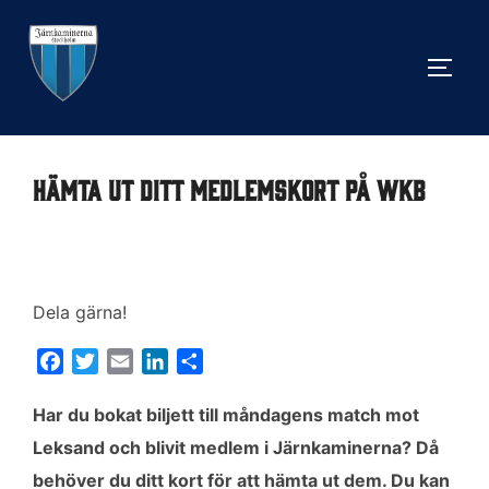
Hoppa
till
SLÅ 
innehåll
Hämta ut ditt medlemskort på WKB
Dela gärna!
F
T
E
L
D
a
w
m
i
e
c
i
a
n
l
Har du bokat biljett till måndagens match mot
e
t
i
k
a
Leksand och blivit medlem i Järnkaminerna? Då
b
t
l
e
behöver du ditt kort för att hämta ut dem. Du kan