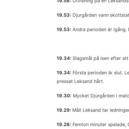
19.58:
Utvisning på en Leksands
o
e
d
o
r
I
19.53:
Djurgården vann skottstat
k
n
19.53:
Andra perioden är igång. 
19.34:
Slagsmål på isen efter att
19.34:
Första perioden är slut. 
pressat Leksand hårt.
19.30:
Mycket Djurgården i match
19.29:
Mål! Leksand tar ledninge
19.28:
Femton minuter spelade, 