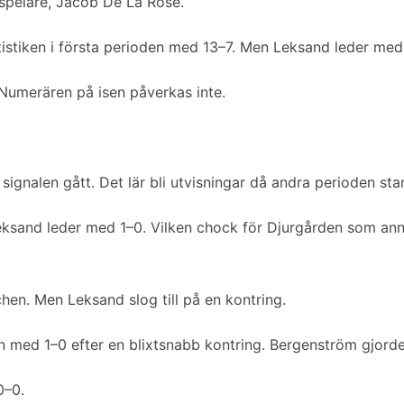
spelare, Jacob De La Rose.
istiken i första perioden med 13–7. Men Leksand leder med
Numerären på isen påverkas inte.
 signalen gått. Det lär bli utvisningar då andra perioden star
Leksand leder med 1–0. Vilken chock för Djurgården som ann
en. Men Leksand slog till på en kontring.
n med 1–0 efter en blixtsnabb kontring. Bergenström gjorde
0–0.