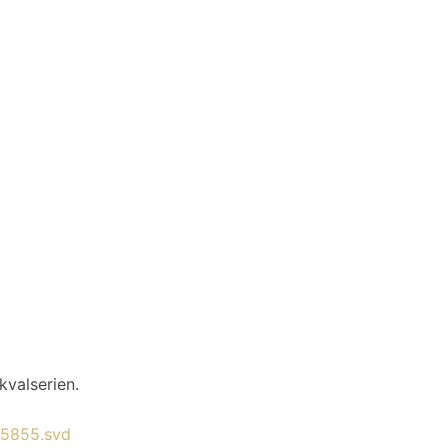
kvalserien.
935855.svd