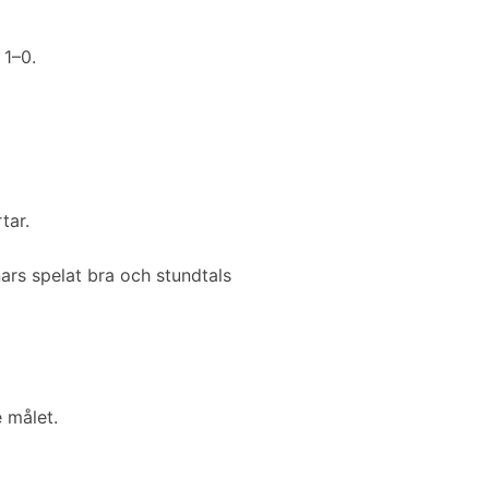
 1–0.
tar.
ars spelat bra och stundtals
 målet.