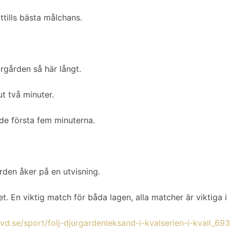
tills bästa målchans.
rgården så här långt.
t två minuter.
de första fem minuterna.
rden åker på en utvisning.
 En viktig match för båda lagen, alla matcher är viktiga i 
vd.se/sport/folj-djurgardenleksand-i-kvalserien-i-kvall_6