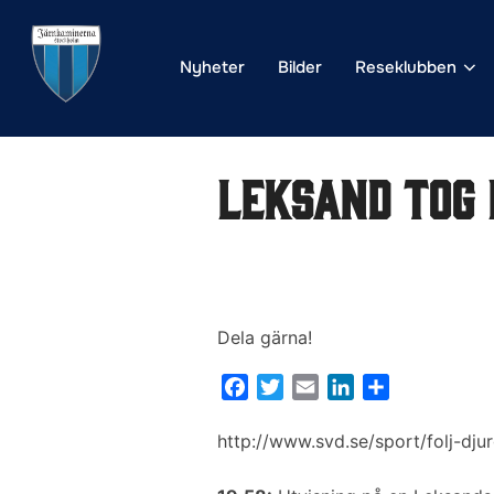
Hoppa
till
Nyheter
Bilder
Reseklubben
innehåll
Leksand tog 
Dela gärna!
F
T
E
L
D
a
w
m
i
e
c
i
a
n
l
http://www.svd.se/sport/folj-dju
e
t
i
k
a
b
t
l
e