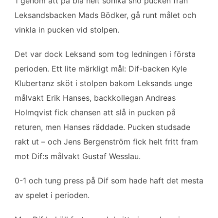
1 genom att på blå helt sonika sno pucken från
Leksandsbacken Mads Bödker, gå runt målet och
vinkla in pucken vid stolpen.
Det var dock Leksand som tog ledningen i första
perioden. Ett lite märkligt mål: Dif-backen Kyle
Klubertanz sköt i stolpen bakom Leksands unge
målvakt Erik Hanses, backkollegan Andreas
Holmqvist fick chansen att slå in pucken på
returen, men Hanses räddade. Pucken studsade
rakt ut – och Jens Bergenström fick helt fritt fram
mot Dif:s målvakt Gustaf Wesslau.
0-1 och tung press på Dif som hade haft det mesta
av spelet i perioden.