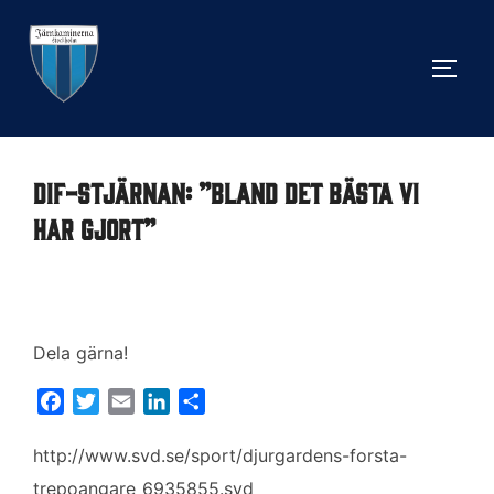
Hoppa
till
SLÅ 
innehåll
Dif-stjärnan: ”Bland det bästa vi
har gjort”
Dela gärna!
F
T
E
L
D
a
w
m
i
e
c
i
a
n
l
http://www.svd.se/sport/djurgardens-forsta-
e
t
i
k
a
trepoangare_6935855.svd