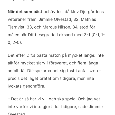
b
t
l
e
o
e
d
När det som bäst
behövdes, då klev Djurgårdens
o
r
I
veteraner fram: Jimmie Ölvestad, 32, Mathias
k
n
Tjärnvist, 33, och Marcus Nilson, 34, stod för
målen när Dif besegrade Leksand med 3-1 (0-1, 1-
0, 2-0).
Det efter Dif:s bästa match på mycket länge: inte
alltför mycket slarv i försvaret, och flera långa
anfall där Dif-spelarna bet sig fast i anfallszon –
precis det laget pratat om tidigare, men inte
lyckats genomföra.
– Det är så här vi vill och ska spela. Och jag vet
inte varför vi inte gjort det tidigare, sade Jimmie
Ölvestad.