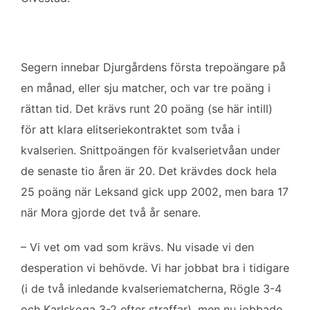
Segern innebar Djurgårdens första trepoängare på
en månad, eller sju matcher, och var tre poäng i
rättan tid. Det krävs runt 20 poäng (se här intill)
för att klara elitseriekontraktet som tvåa i
kvalserien. Snittpoängen för kvalserietvåan under
de senaste tio åren är 20. Det krävdes dock hela
25 poäng när Leksand gick upp 2002, men bara 17
när Mora gjorde det två år senare.
– Vi vet om vad som krävs. Nu visade vi den
desperation vi behövde. Vi har jobbat bra i tidigare
(i de två inledande kvalseriematcherna, Rögle 3-4
och Karlskoga 3-2 efter straffar), men nu jobbade