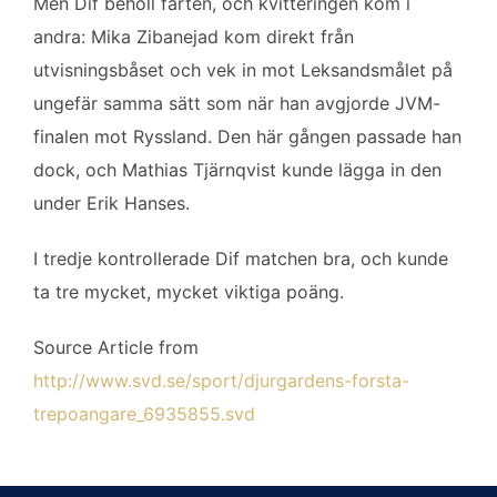
Men Dif behöll farten, och kvitteringen kom i
andra: Mika Zibanejad kom direkt från
utvisningsbåset och vek in mot Leksandsmålet på
ungefär samma sätt som när han avgjorde JVM-
finalen mot Ryssland. Den här gången passade han
dock, och Mathias Tjärnqvist kunde lägga in den
under Erik Hanses.
I tredje kontrollerade Dif matchen bra, och kunde
ta tre mycket, mycket viktiga poäng.
Source Article from
http://www.svd.se/sport/djurgardens-forsta-
trepoangare_6935855.svd