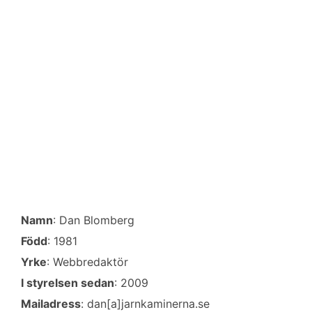
b
t
l
e
o
e
d
o
r
I
k
n
Namn
: Dan Blomberg
Född
: 1981
Yrke
: Webbredaktör
I styrelsen sedan
: 2009
Mailadress
: dan[a]jarnkaminerna.se