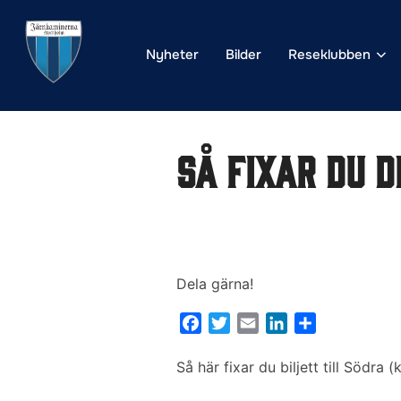
Hoppa
till
Nyheter
Bilder
Reseklubben
innehåll
Så fixar du 
Dela gärna!
F
T
E
L
D
a
w
m
i
e
c
i
a
n
l
Så här fixar du biljett till Södra 
e
t
i
k
a