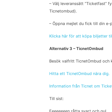
– Välj leveranssätt ”Ticketfast” f
Ticnetombud).
– Öppna mejlet du fick till din e
Klicka här för att köpa biljetter ti
Alternativ 3 – TicnetOmbud
Besök valfritt TicnetOmbud och k
Hitta ett TicnetOmbud nära dig.
Information från Ticnet om Ticke
Till sist:
Eeeeeeeen råtta svart och gul…