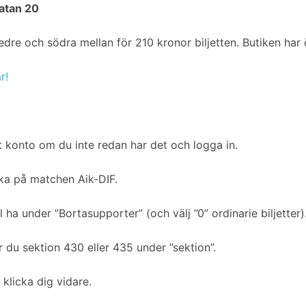
gatan 20
 nedre och södra mellan för 210 kronor biljetten. Butiken har
r!
 konto om du inte redan har det och logga in.
cka på matchen Aik-DIF.
l ha under ”Bortasupporter” (och välj ”0” ordinarie biljetter)
er du sektion 430 eller 435 under ”sektion”.
h klicka dig vidare.