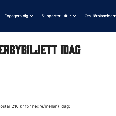
Engagera dig
Supporterkultur
Om Järnkaminer
derbybiljett idag
(kostar 210 kr för nedre/mellan) idag: