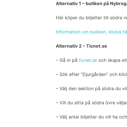
b
t
l
e
Alternativ 1 – butiken på Nybro
o
e
d
o
r
I
Här köper du biljetter till södra
k
n
Information om butiken, klicka hä
Alternativ 2 – Ticnet.se
– Gå in på
ticnet.se
och skapa ett
– Sök efter ”Djurgården” och kli
– Välj den sektion på södra du vil
– Vill du sitta på södra övre välj
– Välj antal biljetter du vill ha oc