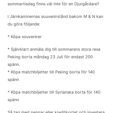
b
t
l
e
sommartisdag finns väl inte för en Djurgårdare?
o
e
d
o
r
I
I Järnkaminernas souvenirstånd bakom M & N kan
k
n
du göra följande:
* Köpa souvenirer
* Självklart anmäla dig till sommarens stora resa
Peking borta måndag 23 Juli för endast 200
spänn.
* Köpa matchbiljetter till Peking borta för 140
spänn
* Köpa matchbiljetter till Syrianska borta för 140
spänn
Så tag med pengar eller kreditkortet och investera