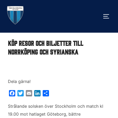
Hoppa
till
SLÅ 
innehåll
Köp resor och biljetter till
Norrköping och Syrianska
Dela gärna!
F
T
E
L
D
a
w
m
i
e
c
i
a
n
l
Strålande solsken över Stockholm och match kl
e
t
i
k
a
19.00 mot hatlaget Göteborg, bättre