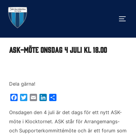
Hoppa
till
SLÅ 
innehåll
ASK-möte onsdag 4 juli kl 18.00
Dela gärna!
F
T
E
L
D
a
w
m
i
e
c
i
a
n
l
Onsdagen den 4 juli är det dags för ett nytt ASK-
e
t
i
k
a
möte i Klocktornet. ASK står för Arrangemangs-
b
t
l
e
och Supporterkommittémöte och är ett forum som
o
e
d