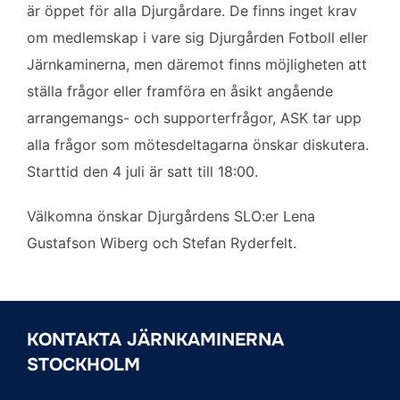
är öppet för alla Djurgårdare. De finns inget krav
o
r
I
k
n
om medlemskap i vare sig Djurgården Fotboll eller
Järnkaminerna, men däremot finns möjligheten att
ställa frågor eller framföra en åsikt angående
arrangemangs- och supporterfrågor, ASK tar upp
alla frågor som mötesdeltagarna önskar diskutera.
Starttid den 4 juli är satt till 18:00.
Välkomna önskar Djurgårdens SLO:er Lena
Gustafson Wiberg och Stefan Ryderfelt.
KONTAKTA JÄRNKAMINERNA
STOCKHOLM