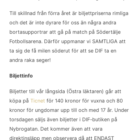
o
e
d
o
r
I
Till skillnad från förra året är biljettpriserna rimliga
k
n
och det är inte dyrare för oss än några andra
bortasupportrar att gå på match på Södertälje
Fotbollsarena. Därför uppmanar vi SAMTLIGA att
ta sig de få milen söderut för att se DIF ta en
andra raka seger!
Biljettinfo
Biljetter till vår långsida (Östra läktaren) går att
köpa på
Ticnet
för 140 kronor för vuxna och 80
kronor för ungdomar upp till och med 17 år. Under
torsdagen säljs även biljetter i DIF-butiken på
Nybrogatan. Det kommer även att vara
direktinsläpp men observera då att ENDAST