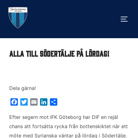
Hoppa
till
SLÅ 
innehåll
Alla till Södertälje på lördag!
Dela gärna!
F
T
E
L
D
a
w
m
i
e
c
i
a
n
l
Efter segern mot IFK Göteborg har DIF en rejäl
e
t
i
k
a
chans att fortsätta rycka från bottenskiktet när ett
b
t
l
e
möte med Syrianska väntar på lördag i Södertälje.