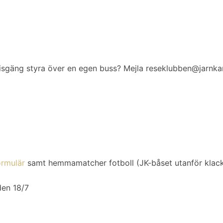
pisgäng styra över en egen buss? Mejla
reseklubben@jarnka
rmulär
samt hemmamatcher fotboll (JK-båset utanför klack
den 18/7