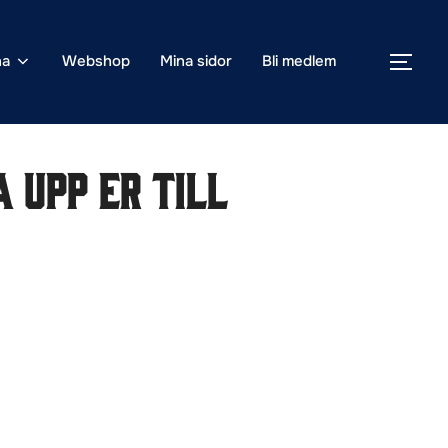
na
Webshop
Mina sidor
Bli medlem
SLÅ
 upp er till