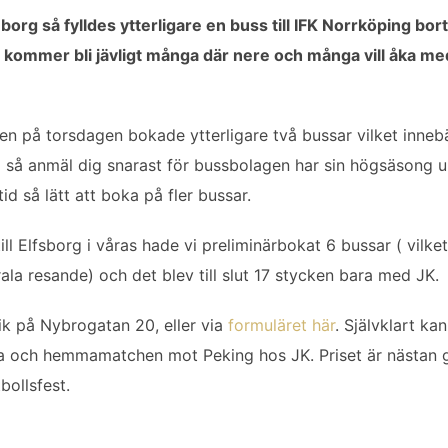
rg så fylldes ytterligare en buss till IFK Norrköping borta 
i kommer bli jävligt många där nere och många vill åka me
en på torsdagen bokade ytterligare två bussar vilket innebär
med så anmäl dig snarast för bussbolagen har sin högsäsong
tid så lätt att boka på fler bussar.
ll Elfsborg i våras hade vi preliminärbokat 6 bussar ( vilke
la resande) och det blev till slut 17 stycken bara med JK.
ik på Nybrogatan 20, eller via
formuläret här
. Självklart ka
a och hemmamatchen mot Peking hos JK. Priset är nästan gr
ollsfest.