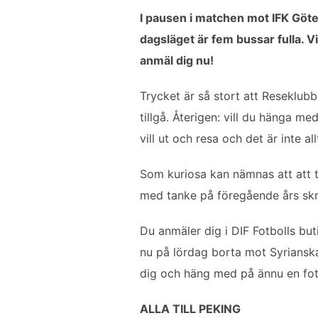
c
i
a
n
l
I pausen i matchen mot IFK Götebo
e
t
i
k
a
dagsläget är fem bussar fulla. V
b
t
l
e
anmäl dig nu!
o
e
d
o
r
I
Trycket är så stort att Reseklubb
k
n
tillgå. Återigen: vill du hänga 
vill ut och resa och det är inte all
Som kuriosa kan nämnas att att ti
med tanke på föregående års skra
Du anmäler dig i DIF Fotbolls but
nu på lördag borta mot Syriansk
dig och häng med på ännu en fotb
ALLA TILL PEKING