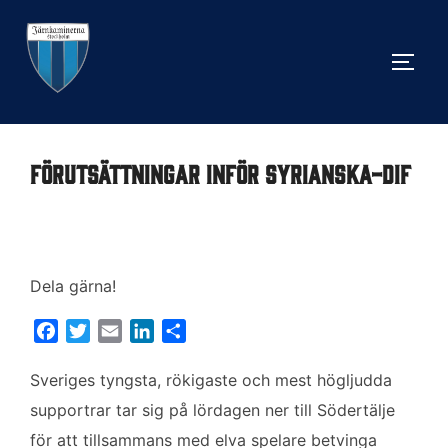
Hoppa
till
SLÅ 
innehåll
Förutsättningar inför Syrianska-DIF
Dela gärna!
F
T
E
L
D
a
w
m
i
e
c
i
a
n
l
Sveriges tyngsta, rökigaste och mest högljudda
e
t
i
k
a
supportrar tar sig på lördagen ner till Södertälje
b
t
l
e
för att tillsammans med elva spelare betvinga