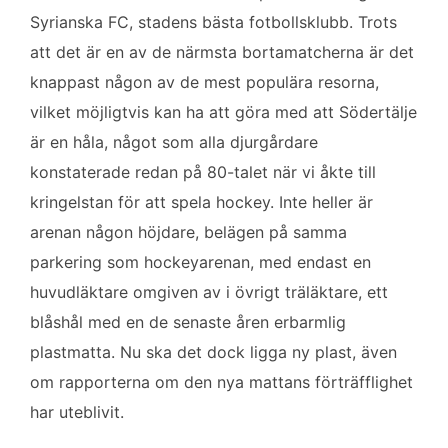
o
e
d
Syrianska FC, stadens bästa fotbollsklubb. Trots
o
r
I
k
n
att det är en av de närmsta bortamatcherna är det
knappast någon av de mest populära resorna,
vilket möjligtvis kan ha att göra med att Södertälje
är en håla, något som alla djurgårdare
konstaterade redan på 80-talet när vi åkte till
kringelstan för att spela hockey. Inte heller är
arenan någon höjdare, belägen på samma
parkering som hockeyarenan, med endast en
huvudläktare omgiven av i övrigt träläktare, ett
blåshål med en de senaste åren erbarmlig
plastmatta. Nu ska det dock ligga ny plast, även
om rapporterna om den nya mattans förträfflighet
har uteblivit.