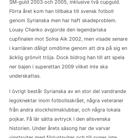
SM-guld 2003 och 2005, inklusive två cupguld.
Förra året kom han tillbaka till svensk fotboll
genom Syrianska men har haft skadeproblem.
Louay Chanko avgjorde den legendariska
cupfinalen mot Solna Aik 2002, men visade senare
i karriären dåligt omdöme genom att dra på sig en
äcklig grönvit tröja. Dock bidrog han till att spela
ner bajen i superettan 2009 vilket inte ska
underskattas.
I övrigt består Syrianska av en stor del vandrande
legoknektar inom fotbollsskrået, några veteraner
från andra stockholmsklubbar, och några lokala
pojkar. Få lär sätta avtryck i den allsvenska
historien. Under årets säsong har de varvar
vinstsviter med förlustsviter och till synes inte