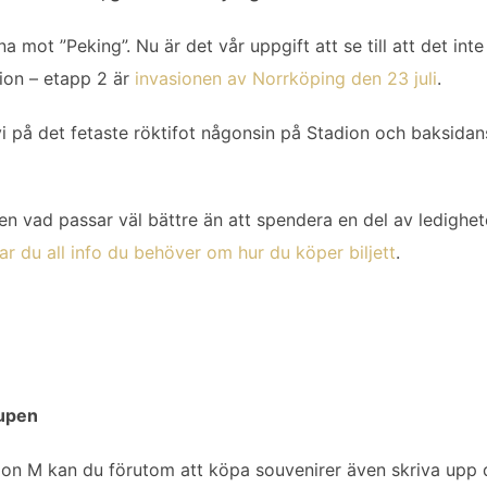
a mot ”Peking”. Nu är det vår uppgift att se till att det int
on – etapp 2 är
invasionen av Norrköping den 23 juli
.
 på det fetaste röktifot någonsin på Stadion och baksidans 
men vad passar väl bättre än att spendera en del av ledigh
tar du all info du behöver om hur du köper biljett
.
upen
tion M kan du förutom att köpa souvenirer även skriva upp d