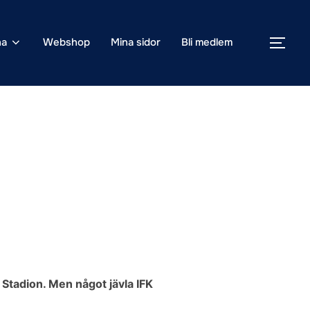
na
Webshop
Mina sidor
Bli medlem
SLÅ
Stadion. Men något jävla IFK