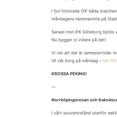
b
t
l
e
o
e
d
I fjol förlorade DIF båda matchern
o
r
I
måndagens hemmamöte på Stadi
k
n
Senast mot IFK Göteborg bjöds vi
Nu bygger vi vidare på det!
Vi vet att det är semestertider 
till vår borg på måndag –
här hit
KROSSA PEKING!
—
Norrköpingsresan och Kaknäsc
I vårt souvenirstånd utanför sek