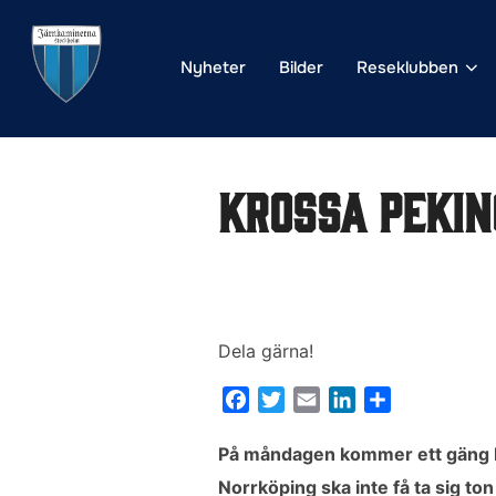
Hoppa
till
Nyheter
Bilder
Reseklubben
innehåll
Krossa Pekin
Dela gärna!
F
T
E
L
D
a
w
m
i
e
c
i
a
n
l
På måndagen kommer ett gäng bön
e
t
i
k
a
Norrköping ska inte få ta sig ton