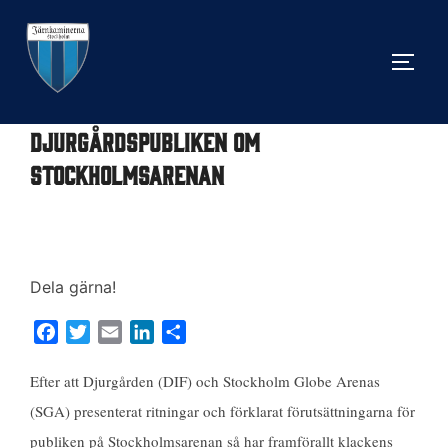
Hoppa
till
SLÅ 
innehåll
Djurgårdspubliken om
Stockholmsarenan
Dela gärna!
F
T
E
L
D
a
w
m
i
e
c
i
a
n
l
Efter att Djurgården (DIF) och Stockholm Globe Arenas
e
t
i
k
a
(SGA) presenterat ritningar och förklarat förutsättningarna för
b
t
l
e
publiken på Stockholmsarenan så har framförallt klackens